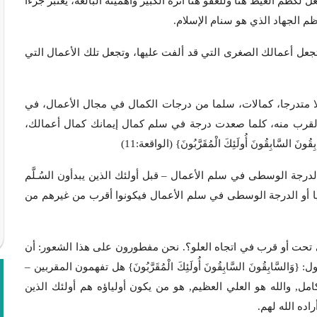
م الغيظ هنا وللعفو هنا أثره الكبير وأهميته البالغة، يعتبر جزءاً
عظم الجهاد الذي هو سنام الإسلام.
عل أعمالك الصغرى التي قد ألفت عليها، وتجعل تلك الأعمال التي
ا متدرجا، كمالات، سلما من درجات الكمال في مجال الأعمال، في
القرب منه، كلما صعدت درجة في سلم كمال إيمانك كمال أعمالك،
َّابِقُونَ أُولَئِكَ الْمُقَرَّبُونَ} (الواقعة:11)
جة الوسطى في سلم الأعمال – قبل أولئك الذين يبدأون السُـلَّم
يا أو الدرجة الوسطى في سلم الأعمال فيكونوا أقرب من غيرهم من
تحت أو قرب في اتجاه العلو؟. نحن مفطورون على هذا الشعور: أن
سَّابِقُونَ السَّابِقُونَ أُولَئِكَ الْمُقَرَّبُونَ} هل تفهمون المقربين –
كامل, والله هو العلي العظيم, هو من يكون أولياؤه هم أولئك الذين
ده الله لهم.