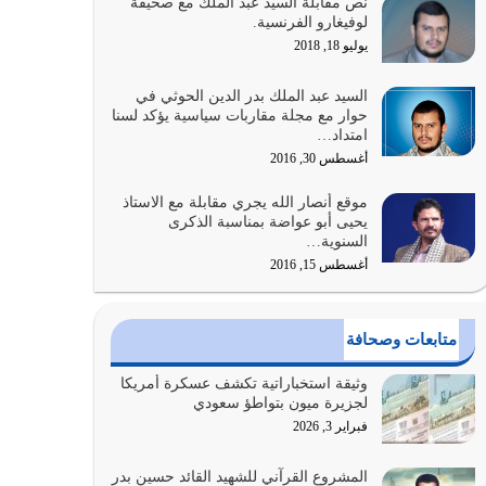
نص مقابلة السيد عبد الملك مع صحيفة
الله المتمثل في القرآن الكريم
لوفيغارو الفرنسية.
يوليو 31, 2026
يوليو 18, 2018
أولياء الشيطان كلما كانوا أكثر ولاءً وطاعة للشيطان
السيد عبد الملك بدر الدين الحوثي في
كلما كانوا أكثر ضعفاً
حوار مع مجلة مقاربات سياسية يؤكد لسنا
امتداد…
يوليو 30, 2026
أغسطس 30, 2016
وعد الله تعالى من يُقتل في سبيله بالحياة الأبدية
موقع أنصار الله يجري مقابلة مع الاستاذ
والرزق والاستبشار والنجاة والخلود في…
يحيى أبو عواضة بمناسبة الذكرى
يوليو 29, 2026
السنوية…
أغسطس 15, 2016
القرآن الكريم هو أهم مصدر لمعرفة رسول الله معرفة
سيرته معرفة شخصيته معرفة عظمته
يوليو 28, 2026
متابعات وصحافة
هل نحن من الصالحين؟ قيِّم نفسك هنا اترك القرآن
وثيقة استخباراتية تكشف عسكرة أمريكا
على أصله وأعرض نفسك، وأعرض ما لديك على…
لجزيرة ميون بتواطؤ سعودي
يوليو 27, 2026
فبراير 3, 2026
عندما يكون عدوك هو عدو الله معناه أن تكون نقاط
المشروع القرآني للشهيد القائد حسين بدر