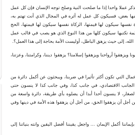
ذكر عملا واحدا إذا ما صلحت النية وصلح توجه الإنسان فإن كل عمل
عضها بعض، فسيكون كل عمل له أثره في المجال الذي أنت تهتم به،
اة نفسها سيكون لها قيمتها، الزكاة نفسها سيكون لها قيمتها، الحج
مة تكتبها سيكون كلها من هذا النوع الذي هو يصب في قالب عمل
 الله، إلى حيث يزهق الباطل، أوليست الأمة بحاجة إلى هذا العمل؟.
ويزهقوا أرواحنا ويزهقوا إسلامنا؟ يزهقوا ديننا، وكرامتنا، وعزتنا،
مال التي تكون أكثر تأثيرا في ضربنا، ويبحثون عن أكمل دائرة من
الجانب الاقتصادي، في جانب كذا، وفي جانب كذا لا ينسون حتى
لصغار، لا ينسون أحدا أبدا أن يضلوه بأي طريقة، دائرة واسعة من
من أجل أن يزهقوا الحق، من أجل أن يزهقوا هذه الأمة في دينها وفي
اننا أكمل الإيمان … واجعل يقيننا أفضل اليقين وانته بنياتنا إلى