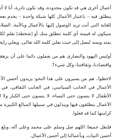
أعمال أخرى هي قد تكون محدودة، وقد تكون نادرة، أنا لا أت
ينطلق فيه – باعتبار الأعمال كلها شبكة واحدة – يخدم ب
للغاية التي أنت تريد الوصول إليها بالأعمال وبالأمة، الصل
سيكون له قيمته أي كلمة تنطلق منك أو [شخطة] بقلم لكل
يمتد ويمتد ليصل إلى حيث يعلي كلمة الله تعالى، ويعلي راية
أوليس اليهود والنصارى هم من يعملون دائما على أن يزهقونا 
واقتصادنا، وثقافتنا، وكل شيء؟.
لاحظوا.. هم من يسيرون على هذا النحو: يريدون أحسن الأع
الأعمال في الجانب السياسي، في الجانب الثقافي، في 
الأطفال لا ينسون حتى النساء، لا ينسون حتى الكبار ولا ا
الأعمال ينطلقون فيها ويبذلون في سبيلها المبالغ الكبيرة 
كرامتها كما قد فعلوا.
فلنقل جميعا: اللهم صل وسلم على محمد وعلى آله، وبلغ بإيم
أحسن النيات, وبأعمالنا إلى أحسن الأعمال.