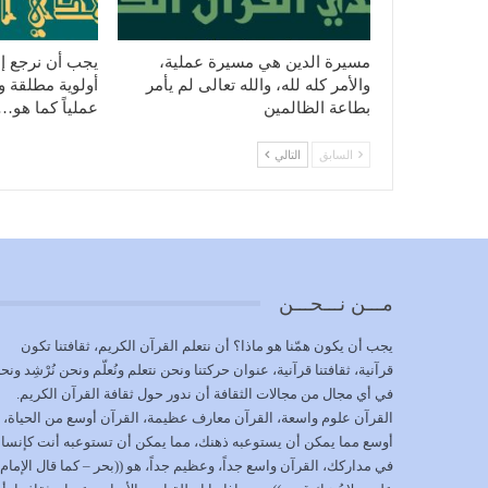
مسيرة الدين هي مسيرة عملية،
يجب أن نرجع إل
والأمر كله لله، والله تعالى لم يأمر
أولوية مطلقة ونه
بطاعة الظالمين
عملياً كما هو…
السابق
التالي
مـــن نـــحـــن
يجب أن يكون همّنا هو ماذا؟ أن نتعلم القرآن الكريم، ثقافتنا تكون
قرآنية، ثقافتنا قرآنية، عنوان حركتنا ونحن نتعلم ونُعلّم ونحن نُرْشِد ونح
في أي مجال من مجالات الثقافة أن ندور حول ثقافة القرآن الكريم.
القرآن علوم واسعة، القرآن معارف عظيمة، القرآن أوسع من الحياة،
أوسع مما يمكن أن يستوعبه ذهنك، مما يمكن أن تستوعبه أنت كإنسا
في مداركك، القرآن واسع جداً، وعظيم جداً، هو ((بحر – كما قال الإمام