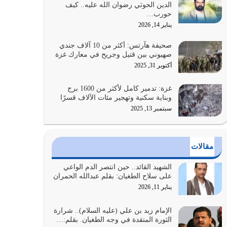
الدين الحوثي رضوان الله عليه.. كيف
الضعف فيه كثيرة وسينصرك الله عليه إذا…
حورب…
يوليو 26, 2026
يناير 14, 2026
أراد الله لهذه الأمة ان تكون خير امة أخرجت للناس
صحيفة هآرتس: أكثر من 10 آلاف جندي
بالنهوض بالأمر بالمعروف والنهي عن…
صهيوني بين قتيل وجريح في معارك غزة
يوليو 25, 2026
أكتوبر 31, 2025
الدين الذي شرعه الله لا يجوز أن يخضع لآرائنا وأهوائنا
غزة: تدمير كامل لأكثر من 1600 برج
واجتهاداتنا لأننا سنختلف ونتفرق
وبناية سكنية وتهجير مئات الآلاف قسرًا
يوليو 24, 2026
سبتمبر 13, 2025
أي أمة تتفرق في الدين وتتفرق في كيانها معناه أنها
أصبحت أمة عاجزة عن النهوض…
مقالات
يوليو 23, 2026
الشهيد القائد.. حين انتصر الدم الواعي
يجب أن نعود جميعاً الى القرآن وعندنا أخطاء جميعاً
على سلاح الطغيان: بقلم عبدالله الحمران
لنعتصم بحبل الله جميعاً وليس كل…
يناير 11, 2026
يوليو 22, 2026
الإمام زيد بن علي (عليه السلام).. شرارة
الثورة المتقدة في وجه الطغيان. بقلم:…
المُلك كله لله تعالى يؤتيه من يشاء وينزعه ممن يشاء