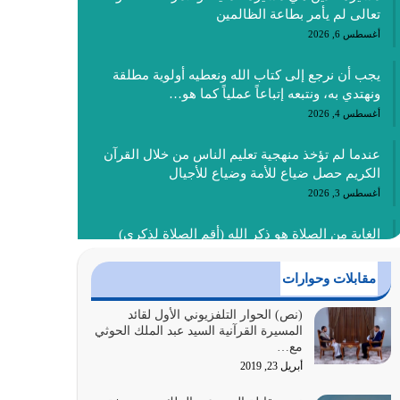
تعالى لم يأمر بطاعة الظالمين
أغسطس 6, 2026
يجب أن نرجع إلى كتاب الله ونعطيه أولوية مطلقة
ونهتدي به، ونتبعه إتباعاً عملياً كما هو…
أغسطس 4, 2026
عندما لم تؤخذ منهجية تعليم الناس من خلال القرآن
الكريم حصل ضياع للأمة وضياع للأجيال
أغسطس 3, 2026
الغاية من الصلاة هو ذكر الله (أقم الصلاة لذكري)
إضافة إلى {وَأَعِدُّوا لَهُمْ مَا…
أغسطس 2, 2026
مقابلات وحوارات
السبب الرئيسي لشقاء الأمة الابتعاد عن كتاب الله
(نص) الحوار التلفزيوني الأول لقائد
المسيرة القرآنية السيد عبد الملك الحوثي
والتعدي لحدود الله بالإضافات للدين
مع…
أغسطس 1, 2026
أبريل 23, 2019
أبرز أسباب الشقاء هو الإعراض عن ذكر الله وعن هدى