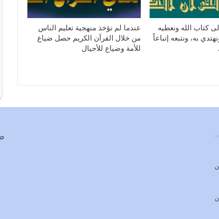
ى كتاب الله ونعطيه
عندما لم تؤخذ منهجية تعليم الناس
تدي به، ونتبعه إتباعاً
من خلال القرآن الكريم حصل ضياع
للأمة وضياع للأجيال
صف
ن
ن