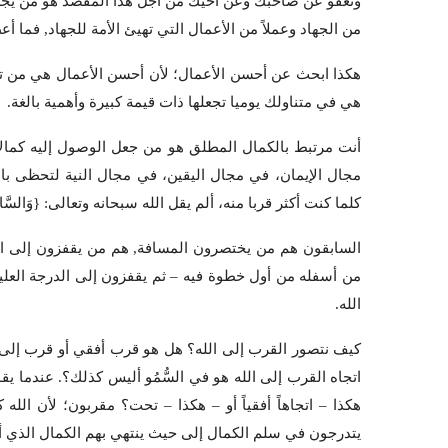
وتعفو عن صاحبك وعن أخيك من أجل هذا المقصد هو من يجعل لكظ
من الجهاد وعملاً من الأعمال التي تهيئ الأمة للجهاد, فما أ
هكذا ابحث عن أحسن الأعمال؛ لأن أحسن الأعمال هي من تج
هي في متناولك يوميا تجعلها ذات قيمة كبيرة وأهمية بالغة.
أنت مرتبط بالكمال المطلق هو من جعل الوصول إليه كمال
مجال الإيمان، في مجال اليقين، في مجال النية لتحظى ب
كلما كنت أكثر قربا منه، ألم يقل الله سبحانه وتعالى: {وَالسَّابِقُونَ الس
السابقون هم من يختصرون المسافة, هم من يقفزون إلى الدر
من أسفله من أول خطوة فيه – ثم يقفزون إلى الدرجة العل
الله.
كيف نتصور القرب إلى الله؟ هل هو قرب أفقي أو قرب إلى 
اتجاه القرب إلى الله هو في السُّمُو أليس كذلك؟. عندما يقول: {وَال
هكذا – اتجاهاً أفقياً أو – هكذا – تحت؟ مقربون؛ لأن الله 
يتدرجون في سلم الكمال إلى حيث ينتهي بهم الكمال الذي أرا