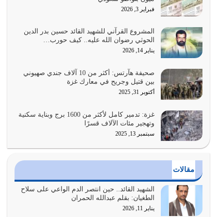
القرآن الكريم هو أهم مصدر لمعرفة رسول الله معرفة سيرته
فبراير 3, 2026
معرفة شخصيته معرفة عظمته
يوليو 28, 2026
المشروع القرآني للشهيد القائد حسين بدر الدين
الحوثي رضوان الله عليه.. كيف حورب…
هل نحن من الصالحين؟ قيِّم نفسك هنا اترك القرآن على أصله
يناير 14, 2026
وأعرض نفسك، وأعرض ما لديك على…
يوليو 27, 2026
صحيفة هآرتس: أكثر من 10 آلاف جندي صهيوني
بين قتيل وجريح في معارك غزة
عندما يكون عدوك هو عدو الله معناه أن تكون نقاط الضعف
أكتوبر 31, 2025
فيه كثيرة وسينصرك الله عليه إذا…
يوليو 26, 2026
غزة: تدمير كامل لأكثر من 1600 برج وبناية سكنية
وتهجير مئات الآلاف قسرًا
سبتمبر 13, 2025
أراد الله لهذه الأمة ان تكون خير امة أخرجت للناس بالنهوض
بالأمر بالمعروف والنهي عن…
يوليو 25, 2026
مقالات
الدين الذي شرعه الله لا يجوز أن يخضع لآرائنا وأهوائنا
واجتهاداتنا لأننا سنختلف ونتفرق
الشهيد القائد.. حين انتصر الدم الواعي على سلاح
الطغيان: بقلم عبدالله الحمران
يوليو 24, 2026
يناير 11, 2026