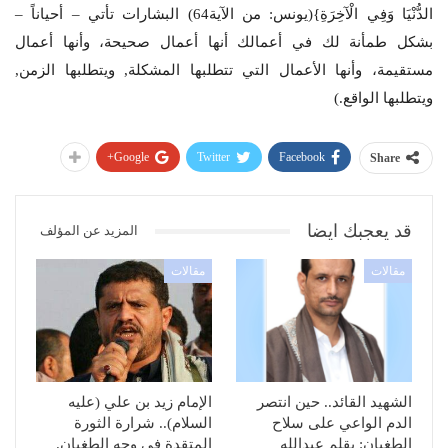
الدُّنْيَا وَفِي الْآخِرَةِ}(يونس: من الآية64) البشارات تأتي – أحياناً –
بشكل طمأنة لك في أعمالك أنها أعمال صحيحة، وأنها أعمال
مستقيمة، وأنها الأعمال التي تتطلبها المشكلة, ويتطلبها الزمن,
ويتطلبها الواقع.)
Google+
Twitter
Facebook
Share
قد يعجبك ايضا
المزيد عن المؤلف
مقالات
مقالات
الشهيد القائد.. حين انتصر
الإمام زيد بن علي (عليه
الدم الواعي على سلاح
السلام).. شرارة الثورة
الطغيان: بقلم عبدالله
المتقدة في وجه الطغيان.