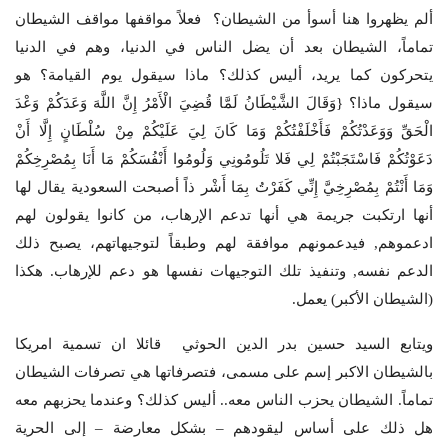
ألم يظهروا هنا أسوأ من الشيطان؟ فعلاً مواقفها مواقف الشيطان
تماماً، الشيطان بعد أن يضل الناس في الدنيا، وهم في الدنيا
يتحركون كما يريد، أليس كذلك؟ ماذا سيقول يوم القيامة؟ هو
سيقول ماذا؟ {وَقَالَ الشَّيْطَانُ لَمَّا قُضِيَ الْأَمْرُ إِنَّ اللَّهَ وَعَدَكُمْ وَعْدَ
الْحَقِّ وَوَعَدْتُكُمْ فَأَخْلَفْتُكُمْ وَمَا كَانَ لِيَ عَلَيْكُمْ مِنْ سُلْطَانٍ إِلَّا أَنْ
دَعَوْتُكُمْ فَاسْتَجَبْتُمْ لِي فَلا تَلُومُونِي وَلُومُوا أَنْفُسَكُمْ مَا أَنَا بِمُصْرِخِكُمْ
وَمَا أَنْتُمْ بِمُصْرِخِيَّ إِنِّي كَفَرْتُ بِمَا أَشْر ذاً أصبحت السعودية يقال لها
أنها ارتكبت جريمة هي أنها تدعم الإرهاب، من كانوا يقولون لهم
ادعموهم, فيدعمونهم موافقة لهم وطبقاً لتوجيهاتهم، يصبح ذلك
الدعم نفسه, وتنفيذ تلك التوجيهات نفسها هو دعم للإرهاب. هكذا
(الشيطان الأكبر) يعمل.
ويتابع السيد حسين بدر الدين الحوثي قائلا ان تسمية امريكا
بالشيطان الاكبر إسم على مسمى، فتصرفاتها هي تصرفات الشيطان
تماماً. الشيطان يحزب الناس معه.. أليس كذلك؟ وعندما يحزبهم معه
هل ذلك على أساس ليقودهم – بشكل معارضة – إلى الحرية