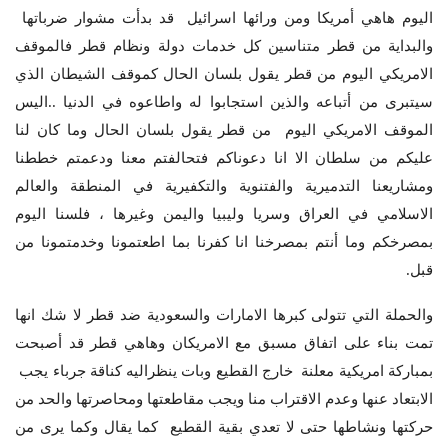
اليوم هاهي أمريكا ومن ورائها اسرائيل قد بدأت مشوار ضرباتها
والبداية من قطر متناسين كل خدمات دولة ونظام قطر فالموقف
الامريكي اليوم من قطر يقول بلسان الحال كموقف الشيطان الذي
سيتبرى من أتباعه والذين استجابوا له واطاعوه في الدنيا ..اليس
الموقف الامريكي اليوم من قطر يقول بلسان الحال وما كان لنا
عليكم من سلطان الا انا دعوناكم فتحالفتم معنا ودعمتم خططنا
ومشاريعنا التدميرية والفتنوية والتكفيرية في المنطقة والعالم
الاسلامي في العراق وسريا وليبيا واليمن وغيرها ، فلسنا اليوم
بمصرخكم وما أنتم بمصرخنا انا كفرنا بما اطعتمونا وخدمتمونا من
قبل.
والحملة التي تتولى كبرها الامارات والسعودية ضد قطر لا شك انها
تمت بناء على اتفاق مسبق مع الامريكان وهاهي قطر قد أصبحت
بمباركة امريكية معلنة خارج القطيع وبات ينظراليه كناقة جرباء يجب
الابتعاد عنها وعدم الاقتراب منا ويجب مقاطعتها ومحاصرتها والحد من
حركتها ونشاطها حتى لا تعدي بقية القطيع كما يقال وكما يرى من