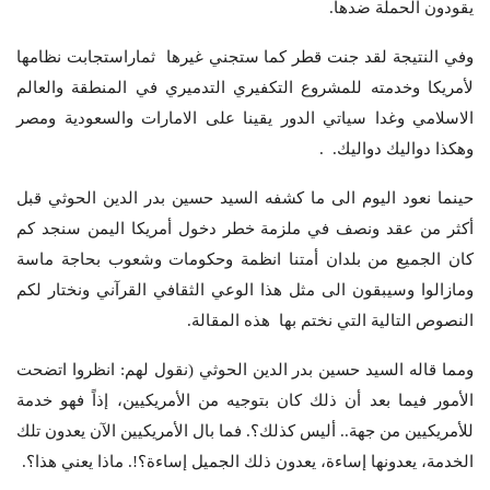
يقودون الحملة ضدها.
وفي النتيجة لقد جنت قطر كما ستجني غيرها ثماراستجابت نظامها
لأمريكا وخدمته للمشروع التكفيري التدميري في المنطقة والعالم
الاسلامي وغدا سياتي الدور يقينا على الامارات والسعودية ومصر
وهكذا دواليك دواليك. .
حينما نعود اليوم الى ما كشفه السيد حسين بدر الدين الحوثي قبل
أكثر من عقد ونصف في ملزمة خطر دخول أمريكا اليمن سنجد كم
كان الجميع من بلدان أمتنا انظمة وحكومات وشعوب بحاجة ماسة
ومازالوا وسيبقون الى مثل هذا الوعي الثقافي القرآني ونختار لكم
النصوص التالية التي نختم بها هذه المقالة.
ومما قاله السيد حسين بدر الدين الحوثي (نقول لهم: انظروا اتضحت
الأمور فيما بعد أن ذلك كان بتوجيه من الأمريكيين، إذاً فهو خدمة
للأمريكيين من جهة.. أليس كذلك؟. فما بال الأمريكيين الآن يعدون تلك
الخدمة، يعدونها إساءة، يعدون ذلك الجميل إساءة؟!. ماذا يعني هذا؟.