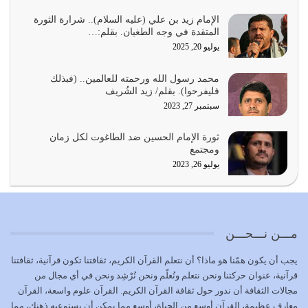
أي أمة تتفرق في الدين وتتفرق في كيانها معناه أنها أصبحت
أمة عاجزة عن النهوض…
الإمام زيد بن علي (عليه السلام).. شرارة الثورة
المتقدة في وجه الطغيان. بقلم:…
يوليو 23, 2026
يوليو 20, 2025
يجب أن نعود جميعاً الى القرآن وعندنا أخطاء جميعاً لنعتصم
محمد رسول الله ورحمته للعالمين.. (فبذلك
بحبل الله جميعاً وليس كل…
فليفرحوا). بقلم/ زيد الشُريف
يوليو 22, 2026
سبتمبر 27, 2023
المُلك كله لله تعالى يؤتيه من يشاء وينزعه ممن يشاء ويعز من
ثورة الإمام الحسين ضد الطاغوت لكل زمان
يشاء ويذل من يشاء
ومجتمع
يوليو 21, 2026
يوليو 26, 2023
{إِنَّ الدِّينَ عِنْدَ اللَّهِ الْإسْلامُ} الدين الذي شرعه الله للناس في
كل زمان…
يوليو 19, 2026
مـــن نـــحـــن
الوظيفة عبارة عن مسؤولية يجب النهوض بها كما ينبغي لكي
يجب أن يكون همّنا هو ماذا؟ أن نتعلم القرآن الكريم، ثقافتنا تكون قرآنية، ثقافتنا
تتحقق الحقوق للجميع
قرآنية، عنوان حركتنا ونحن نتعلم ونُعلّم ونحن نُرْشِد ونحن في أي مجال من
يوليو 18, 2026
مجالات الثقافة أن ندور حول ثقافة القرآن الكريم. القرآن علوم واسعة، القرآن
معارف عظيمة، القرآن أوسع من الحياة، أوسع مما يمكن أن يستوعبه ذهنك، مما