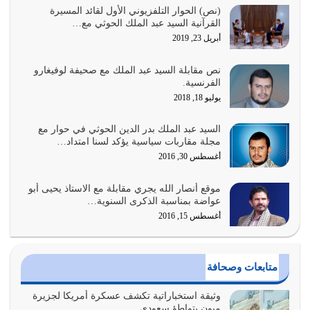
الغاية من الصلاة هو ذكر الله (أقم الصلاة لذكري) إضافة إلى
(نص) الحوار التلفزيوني الأول لقائد المسيرة
القرآنية السيد عبد الملك الحوثي مع…
{وَأَعِدُّوا لَهُمْ مَا…
أبريل 23, 2019
أغسطس 2, 2026
نص مقابلة السيد عبد الملك مع صحيفة لوفيغارو
السبب الرئيسي لشقاء الأمة الابتعاد عن كتاب الله والتعدي
الفرنسية.
لحدود الله بالإضافات للدين
يوليو 18, 2018
أغسطس 1, 2026
السيد عبد الملك بدر الدين الحوثي في حوار مع
أبرز أسباب الشقاء هو الإعراض عن ذكر الله وعن هدى الله
مجلة مقاربات سياسية يؤكد لسنا امتداد…
المتمثل في القرآن الكريم
أغسطس 30, 2016
يوليو 31, 2026
موقع أنصار الله يجري مقابلة مع الاستاذ يحيى أبو
أولياء الشيطان كلما كانوا أكثر ولاءً وطاعة للشيطان كلما كانوا
عواضة بمناسبة الذكرى السنوية…
أكثر ضعفاً
أغسطس 15, 2016
يوليو 30, 2026
وعد الله تعالى من يُقتل في سبيله بالحياة الأبدية والرزق
متابعات وصحافة
والاستبشار والنجاة والخلود في…
يوليو 29, 2026
وثيقة استخباراتية تكشف عسكرة أمريكا لجزيرة
ميون بتواطؤ سعودي