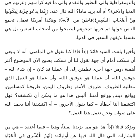
والديمقراطية وإلى التطور والتقدم وإلى ما فيه كرامتهم وعزتهم في
الدنيا والآخرة؟ أم أنه يريد ماذا؟ الله قال عنه: {إِنَّمَا يَدْعُو حِزْبَهُ لِيَكُونُوا
مِنْ أَصْحَابِ السَّعِيرِ}(فاطر: من الآية6) وهكذا أمريكا تعمل، تجمع
الناس حولها ثم حزبها تدعوهم ليصبحوا من أصحاب السعير، بل هي
نفسها تذيقهم السعير في الدنيا.
وأخيرا يلفت السيد قائلا (إذاً فإذا كنا نقول في الماضي: أنه لا ينبغي
أن نسكت أمام أي جهة تقول لنا أن نسكت يصبح الآن الموضوع أكثر
أهمية ،ومن جهة أخرى نطمئن إلى أن عملنا قد كان – إن شاء الله –
بتوفيق الله، أن عملنا هو بتوفيق الله، وأن عملنا هو العمل الذي
تتطلبه الظروف، ظروف الأمة, وظروف اليمن، ظروفنا كمسلمين,
وواقع ديننا, وواقع أمتنا. أليس هذا هو ما يمكن أن نكتشفه؟ فهل
اكتشفنا أننا أخطأنا – كما يقول الآخرون – أم اكتشفنا أننا بحمد الله
على صواب ونحن نعمل هذا العمل؟.
ويؤكد قائلا (إذاً هذا هو مما يزيدنا يقيناً، وهذا – فيما أعتقد – هي من
البشارات التي قال الله فيها عن أوليائه: {لَهُمُ الْبُشْرَى فِي الْحَيَاةِ