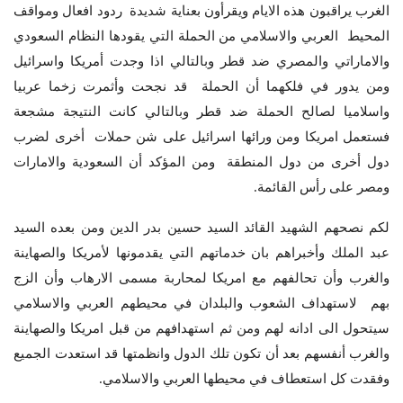
الغرب يراقبون هذه الايام ويقرأون بعناية شديدة ردود افعال ومواقف
المحيط العربي والاسلامي من الحملة التي يقودها النظام السعودي
والاماراتي والمصري ضد قطر وبالتالي اذا وجدت أمريكا واسرائيل
ومن يدور في فلكهما أن الحملة قد نجحت وأثمرت زخما عربيا
واسلاميا لصالح الحملة ضد قطر وبالتالي كانت النتيجة مشجعة
فستعمل امريكا ومن ورائها اسرائيل على شن حملات أخرى لضرب
دول أخرى من دول المنطقة ومن المؤكد أن السعودية والامارات
ومصر على رأس القائمة.
لكم نصحهم الشهيد القائد السيد حسين بدر الدين ومن بعده السيد
عبد الملك وأخبراهم بان خدماتهم التي يقدمونها لأمريكا والصهاينة
والغرب وأن تحالفهم مع امريكا لمحاربة مسمى الارهاب وأن الزج
بهم لاستهداف الشعوب والبلدان في محيطهم العربي والاسلامي
سيتحول الى ادانه لهم ومن ثم استهدافهم من قبل امريكا والصهاينة
والغرب أنفسهم بعد أن تكون تلك الدول وانظمتها قد استعدت الجميع
وفقدت كل استعطاف في محيطها العربي والاسلامي.