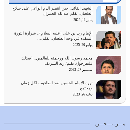
أي أمة تتفرق في الدين وتتفرق في كيانها معناه أنها أصبحت
أمة عاجزة عن النهوض…
الشهيد القائد.. حين انتصر الدم الواعي على سلاح
الطغيان: بقلم عبدالله الحمران
يوليو 23, 2026
يناير 11, 2026
يجب أن نعود جميعاً الى القرآن وعندنا أخطاء جميعاً لنعتصم
بحبل الله جميعاً وليس كل…
الإمام زيد بن علي (عليه السلام).. شرارة الثورة
المتقدة في وجه الطغيان. بقلم:…
يوليو 22, 2026
يوليو 20, 2025
المُلك كله لله تعالى يؤتيه من يشاء وينزعه ممن يشاء ويعز من
محمد رسول الله ورحمته للعالمين.. (فبذلك
يشاء ويذل من يشاء
فليفرحوا). بقلم/ زيد الشُريف
يوليو 21, 2026
سبتمبر 27, 2023
{إِنَّ الدِّينَ عِنْدَ اللَّهِ الْإسْلامُ} الدين الذي شرعه الله للناس في
ثورة الإمام الحسين ضد الطاغوت لكل زمان
كل زمان…
ومجتمع
يوليو 19, 2026
يوليو 26, 2023
الوظيفة عبارة عن مسؤولية يجب النهوض بها كما ينبغي لكي
تتحقق الحقوق للجميع
يوليو 18, 2026
مـــن نـــحـــن