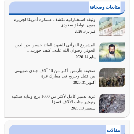
القرآن الكريم هو أهم مصدر لمعرفة رسول الله معرفة سيرته
متابعات وصحافة
معرفة شخصيته معرفة عظمته
يوليو 28, 2026
وثيقة استخباراتية تكشف عسكرة أمريكا لجزيرة
ميون بتواطؤ سعودي
هل نحن من الصالحين؟ قيِّم نفسك هنا اترك القرآن على أصله
فبراير 3, 2026
وأعرض نفسك، وأعرض ما لديك على…
يوليو 27, 2026
المشروع القرآني للشهيد القائد حسين بدر الدين
الحوثي رضوان الله عليه.. كيف حورب…
عندما يكون عدوك هو عدو الله معناه أن تكون نقاط الضعف
يناير 14, 2026
فيه كثيرة وسينصرك الله عليه إذا…
يوليو 26, 2026
صحيفة هآرتس: أكثر من 10 آلاف جندي صهيوني
بين قتيل وجريح في معارك غزة
أراد الله لهذه الأمة ان تكون خير امة أخرجت للناس بالنهوض
أكتوبر 31, 2025
بالأمر بالمعروف والنهي عن…
يوليو 25, 2026
غزة: تدمير كامل لأكثر من 1600 برج وبناية سكنية
وتهجير مئات الآلاف قسرًا
سبتمبر 13, 2025
الدين الذي شرعه الله لا يجوز أن يخضع لآرائنا وأهوائنا
واجتهاداتنا لأننا سنختلف ونتفرق
يوليو 24, 2026
مقالات