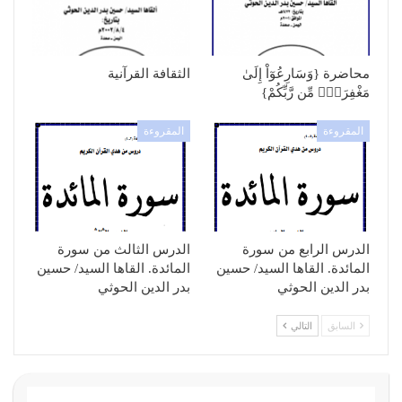
محاضرة {وَسَارِعُوٓاْ إِلَىٰ
الثقافة القرآنية
مَغْفِرَةٍۢ مِّن رَّبِّكُمْ}
المقروءة
المقروءة
الدرس الرابع من سورة
الدرس الثالث من سورة
المائدة. القاها السيد/ حسين
المائدة. القاها السيد/ حسين
بدر الدين الحوثي
بدر الدين الحوثي
السابق
التالي