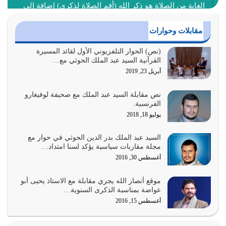
الغاية من الصلاة هو ذكر الله (أقم الصلاة لذكري) إضافة إلى
{وَأَعِدُّوا لَهُمْ مَا…
أغسطس 2, 2026
مقابلات وحوارات
السبب الرئيسي لشقاء الأمة الابتعاد عن كتاب الله والتعدي
(نص) الحوار التلفزيوني الأول لقائد المسيرة
القرآنية السيد عبد الملك الحوثي مع…
لحدود الله بالإضافات للدين
أبريل 23, 2019
أغسطس 1, 2026
نص مقابلة السيد عبد الملك مع صحيفة لوفيغارو
أبرز أسباب الشقاء هو الإعراض عن ذكر الله وعن هدى الله
الفرنسية.
المتمثل في القرآن الكريم
يوليو 18, 2018
يوليو 31, 2026
السيد عبد الملك بدر الدين الحوثي في حوار مع
أولياء الشيطان كلما كانوا أكثر ولاءً وطاعة للشيطان كلما كانوا
مجلة مقاربات سياسية يؤكد لسنا امتداد…
أكثر ضعفاً
أغسطس 30, 2016
يوليو 30, 2026
موقع أنصار الله يجري مقابلة مع الاستاذ يحيى أبو
وعد الله تعالى من يُقتل في سبيله بالحياة الأبدية والرزق
عواضة بمناسبة الذكرى السنوية…
والاستبشار والنجاة والخلود في…
أغسطس 15, 2016
يوليو 29, 2026