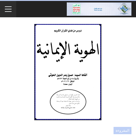
المقروءة