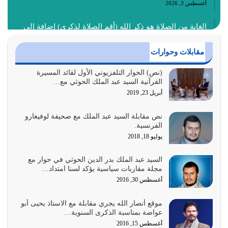
أغسطس 3, 2026
الغاية من الصلاة هو ذكر الله (أقم الصلاة لذكري) إضافة إلى
{وَأَعِدُّوا لَهُمْ مَا…
أغسطس 2, 2026
مقابلات وحوارات
السبب الرئيسي لشقاء الأمة الابتعاد عن كتاب الله والتعدي
(نص) الحوار التلفزيوني الأول لقائد المسيرة
القرآنية السيد عبد الملك الحوثي مع…
لحدود الله بالإضافات للدين
أبريل 23, 2019
أغسطس 1, 2026
نص مقابلة السيد عبد الملك مع صحيفة لوفيغارو
أبرز أسباب الشقاء هو الإعراض عن ذكر الله وعن هدى الله
الفرنسية.
المتمثل في القرآن الكريم
يوليو 18, 2018
يوليو 31, 2026
السيد عبد الملك بدر الدين الحوثي في حوار مع
أولياء الشيطان كلما كانوا أكثر ولاءً وطاعة للشيطان كلما كانوا
مجلة مقاربات سياسية يؤكد لسنا امتداد…
أكثر ضعفاً
أغسطس 30, 2016
يوليو 30, 2026
موقع أنصار الله يجري مقابلة مع الاستاذ يحيى أبو
وعد الله تعالى من يُقتل في سبيله بالحياة الأبدية والرزق
عواضة بمناسبة الذكرى السنوية…
والاستبشار والنجاة والخلود في…
أغسطس 15, 2016