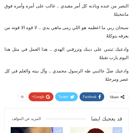
النصر من عنده وباذنه كل أمر مقيدي .. غالب على أمره وأمره فوق
مانتخيلهْ
سبحان ربي ما اعظمه هو اللي رمی ماهي يدي .. لا قوه الا قوته من
يعرفه يتوكلهْ
وادعيك ثبتني على دينك وترزقني الهدي .. هذا العمل في مثل هذا
اليوم يارب تقبلهْ
وادعيك صلّ عالنبي طه الرسول محمدي .. وآل بيته والعلم في كل
عصر ومرحلهْ
Google+
Twitter
Facebook
Share
قد يعجبك ايضا
المزيد عن المؤلف
ادب
ادب