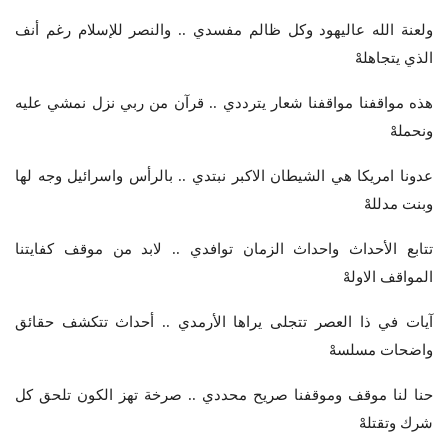
ولعنة الله عاليهود وكل ظالم مفسدي .. والنصر للإسلام رغم أنف
الذي يتجاهلهْ
هذه مواقفنا مواقفنا شعار يترددي .. قرآن من ربي نزل نمشي عليه
ونحملهْ
عدونا امريكا هي الشيطان الاكبر نبتدي .. بالرأس واسرائيل وجه لها
وبنت مدللهْ
تتابع الأحداث واحداث الزمان توافدي .. لابد من موقف كفايتنا
المواقف الاولهْ
آيات في ذا العصر تتجلى يراها الأرمدي .. أحداث تتكشف حقائق
واضحات مسلسهْ
حنا لنا موقف وموقفنا صريح محددي .. صرخة تهز الكون تلحق كل
شرك وتقتلهْ