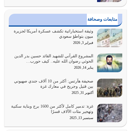
يوليو 29, 2026
القرآن الكريم هو أهم مصدر لمعرفة رسول الله معرفة سيرته
متابعات وصحافة
معرفة شخصيته معرفة عظمته
يوليو 28, 2026
وثيقة استخباراتية تكشف عسكرة أمريكا لجزيرة
ميون بتواطؤ سعودي
هل نحن من الصالحين؟ قيِّم نفسك هنا اترك القرآن على أصله
فبراير 3, 2026
وأعرض نفسك، وأعرض ما لديك على…
يوليو 27, 2026
المشروع القرآني للشهيد القائد حسين بدر الدين
الحوثي رضوان الله عليه.. كيف حورب…
عندما يكون عدوك هو عدو الله معناه أن تكون نقاط الضعف
يناير 14, 2026
فيه كثيرة وسينصرك الله عليه إذا…
يوليو 26, 2026
صحيفة هآرتس: أكثر من 10 آلاف جندي صهيوني
بين قتيل وجريح في معارك غزة
أراد الله لهذه الأمة ان تكون خير امة أخرجت للناس بالنهوض
أكتوبر 31, 2025
بالأمر بالمعروف والنهي عن…
يوليو 25, 2026
غزة: تدمير كامل لأكثر من 1600 برج وبناية سكنية
وتهجير مئات الآلاف قسرًا
سبتمبر 13, 2025
الدين الذي شرعه الله لا يجوز أن يخضع لآرائنا وأهوائنا
واجتهاداتنا لأننا سنختلف ونتفرق