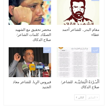
مقام البدر.. للشاعر أحمد
محضر تحقيق مع الشهيد
عطاء
الصمَّاد. كلمات الشاعر/
صلاح الدكاك
ادب
ادب
ألْبـُـرْدَةُ الْيَمَانِيَّــة. للشاعر/
فيروس الرِبا. للشاعر معاذ
صلاح الدكاك
الجنيد
السابق
التالي