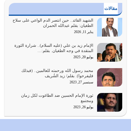
يوليو 24, 2026
مقالات
أي أمة تتفرق في الدين وتتفرق في كيانها معناه أنها أصبحت
أمة عاجزة عن النهوض…
الشهيد القائد.. حين انتصر الدم الواعي على سلاح
الطغيان: بقلم عبدالله الحمران
يوليو 23, 2026
يناير 11, 2026
يجب أن نعود جميعاً الى القرآن وعندنا أخطاء جميعاً لنعتصم
بحبل الله جميعاً وليس كل…
الإمام زيد بن علي (عليه السلام).. شرارة الثورة
المتقدة في وجه الطغيان. بقلم:…
يوليو 22, 2026
يوليو 20, 2025
المُلك كله لله تعالى يؤتيه من يشاء وينزعه ممن يشاء ويعز من
محمد رسول الله ورحمته للعالمين.. (فبذلك
يشاء ويذل من يشاء
فليفرحوا). بقلم/ زيد الشُريف
يوليو 21, 2026
سبتمبر 27, 2023
{إِنَّ الدِّينَ عِنْدَ اللَّهِ الْإسْلامُ} الدين الذي شرعه الله للناس في
ثورة الإمام الحسين ضد الطاغوت لكل زمان
كل زمان…
ومجتمع
يوليو 19, 2026
يوليو 26, 2023
الوظيفة عبارة عن مسؤولية يجب النهوض بها كما ينبغي لكي
تتحقق الحقوق للجميع
يوليو 18, 2026