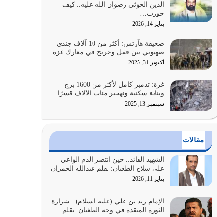
الدين الحوثي رضوان الله عليه.. كيف
الضعف فيه كثيرة وسينصرك الله عليه إذا…
حورب…
يوليو 26, 2026
يناير 14, 2026
أراد الله لهذه الأمة ان تكون خير امة أخرجت للناس
صحيفة هآرتس: أكثر من 10 آلاف جندي
بالنهوض بالأمر بالمعروف والنهي عن…
صهيوني بين قتيل وجريح في معارك غزة
يوليو 25, 2026
أكتوبر 31, 2025
الدين الذي شرعه الله لا يجوز أن يخضع لآرائنا وأهوائنا
غزة: تدمير كامل لأكثر من 1600 برج
واجتهاداتنا لأننا سنختلف ونتفرق
وبناية سكنية وتهجير مئات الآلاف قسرًا
يوليو 24, 2026
سبتمبر 13, 2025
أي أمة تتفرق في الدين وتتفرق في كيانها معناه أنها
أصبحت أمة عاجزة عن النهوض…
مقالات
يوليو 23, 2026
الشهيد القائد.. حين انتصر الدم الواعي
يجب أن نعود جميعاً الى القرآن وعندنا أخطاء جميعاً
على سلاح الطغيان: بقلم عبدالله الحمران
لنعتصم بحبل الله جميعاً وليس كل…
يناير 11, 2026
يوليو 22, 2026
الإمام زيد بن علي (عليه السلام).. شرارة
الثورة المتقدة في وجه الطغيان. بقلم:…
المُلك كله لله تعالى يؤتيه من يشاء وينزعه ممن يشاء