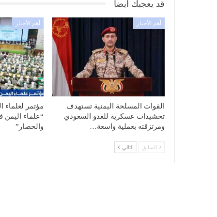
قد يعجبك ايضا
أهم الأخبار
أهم الأخبار
القوات المسلحة اليمنية تستهدف
مؤتمر لعلماء ا
تحشيدات عسكرية للعدو السعودي
“علماء اليمن ف
ومرتزقته بعملية واسعة…
والحصار”
السابق
التالي