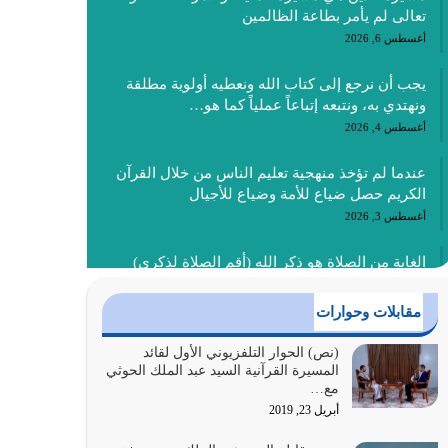
تعالى لم يأمر بطاعة الظالمين
أغسطس 6, 2026
يجب أن نرجع إلى كتاب الله ونعطيه أولوية مطلقة
ونهتدي به، ونتبعه إتباعاً عملياً كما هو…
أغسطس 4, 2026
عندما لم تؤخذ منهجية تعليم الناس من خلال القرآن
الكريم حصل ضياع للأمة وضياع للأجيال
أغسطس 3, 2026
الغاية من الصلاة هو ذكر الله (أقم الصلاة لذكري)
إضافة إلى {وَأَعِدُّوا لَهُمْ مَا…
أغسطس 2, 2026
مقابلات وحوارات
السبب الرئيسي لشقاء الأمة الابتعاد عن كتاب الله
(نص) الحوار التلفزيوني الأول لقائد
المسيرة القرآنية السيد عبد الملك الحوثي
والتعدي لحدود الله بالإضافات للدين
مع…
أغسطس 1, 2026
أبريل 23, 2019
أبرز أسباب الشقاء هو الإعراض عن ذكر الله وعن هدى