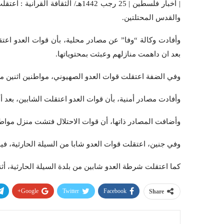
| أخبار فلسطين | 25 رجب 1442هـ/ ال
والقدس المحتلتين.
وأفادت وكالة “وفا” عن مصادر محلية، بأن قوات العدو اعتق
بعد ان داهمت منازلهم وعبثت بمحتوياتها.
وفي الضفة اعتقلت قوات العدو الصهيوني، مواطنين اثنين من
وأفادت مصادر أمنية، بأن قوات العدو اعتقلت الشابين، بعد 
وأضافت المصادر ذاتها، أن قوات الاحتلال فتشت منزل مواطن
وفي جنين، اعتقلت قوات العدو شابا من السيلة الحارثية، فيم
كما اعتقلت شرطة العدو شابين من بلدة السيلة الحارثية، أثنا
Google+
Twitter
Facebook
Share