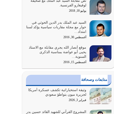
نص مقابلة السيد عبد الملك مع صحيفة
الله المتمثل في القرآن الكريم
لوفيغارو الفرنسية.
يوليو 31, 2026
يوليو 18, 2018
أولياء الشيطان كلما كانوا أكثر ولاءً وطاعة للشيطان
السيد عبد الملك بدر الدين الحوثي في
كلما كانوا أكثر ضعفاً
حوار مع مجلة مقاربات سياسية يؤكد لسنا
امتداد…
يوليو 30, 2026
أغسطس 30, 2016
وعد الله تعالى من يُقتل في سبيله بالحياة الأبدية
موقع أنصار الله يجري مقابلة مع الاستاذ
والرزق والاستبشار والنجاة والخلود في…
يحيى أبو عواضة بمناسبة الذكرى
يوليو 29, 2026
السنوية…
أغسطس 15, 2016
القرآن الكريم هو أهم مصدر لمعرفة رسول الله معرفة
سيرته معرفة شخصيته معرفة عظمته
يوليو 28, 2026
متابعات وصحافة
هل نحن من الصالحين؟ قيِّم نفسك هنا اترك القرآن
وثيقة استخباراتية تكشف عسكرة أمريكا
على أصله وأعرض نفسك، وأعرض ما لديك على…
لجزيرة ميون بتواطؤ سعودي
يوليو 27, 2026
فبراير 3, 2026
عندما يكون عدوك هو عدو الله معناه أن تكون نقاط
المشروع القرآني للشهيد القائد حسين بدر