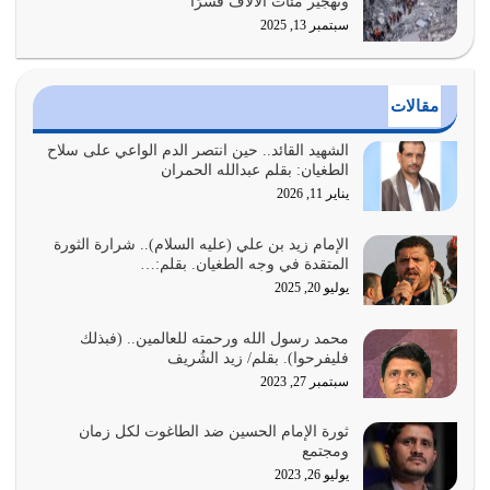
وتهجير مئات الآلاف قسرًا
سبتمبر 13, 2025
الدين الذي شرعه الله لا يجوز أن يخضع لآرائنا وأهوائنا
واجتهاداتنا لأننا سنختلف ونتفرق
يوليو 24, 2026
مقالات
أي أمة تتفرق في الدين وتتفرق في كيانها معناه أنها أصبحت
أمة عاجزة عن النهوض…
الشهيد القائد.. حين انتصر الدم الواعي على سلاح
الطغيان: بقلم عبدالله الحمران
يوليو 23, 2026
يناير 11, 2026
يجب أن نعود جميعاً الى القرآن وعندنا أخطاء جميعاً لنعتصم
بحبل الله جميعاً وليس كل…
الإمام زيد بن علي (عليه السلام).. شرارة الثورة
المتقدة في وجه الطغيان. بقلم:…
يوليو 22, 2026
يوليو 20, 2025
المُلك كله لله تعالى يؤتيه من يشاء وينزعه ممن يشاء ويعز من
محمد رسول الله ورحمته للعالمين.. (فبذلك
يشاء ويذل من يشاء
فليفرحوا). بقلم/ زيد الشُريف
يوليو 21, 2026
سبتمبر 27, 2023
{إِنَّ الدِّينَ عِنْدَ اللَّهِ الْإسْلامُ} الدين الذي شرعه الله للناس في
ثورة الإمام الحسين ضد الطاغوت لكل زمان
كل زمان…
ومجتمع
يوليو 19, 2026
يوليو 26, 2023