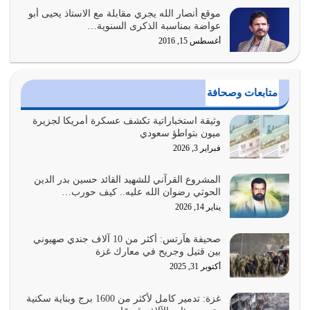
موقع أنصار الله يجري مقابلة مع الاستاذ يحيى أبو
وعد الله تعالى من يُقتل في سبيله بالحياة الأبدية والرزق
عواضة بمناسبة الذكرى السنوية…
والاستبشار والنجاة والخلود في…
أغسطس 15, 2016
يوليو 29, 2026
القرآن الكريم هو أهم مصدر لمعرفة رسول الله معرفة سيرته
متابعات وصحافة
معرفة شخصيته معرفة عظمته
يوليو 28, 2026
وثيقة استخباراتية تكشف عسكرة أمريكا لجزيرة
ميون بتواطؤ سعودي
هل نحن من الصالحين؟ قيِّم نفسك هنا اترك القرآن على أصله
فبراير 3, 2026
وأعرض نفسك، وأعرض ما لديك على…
يوليو 27, 2026
المشروع القرآني للشهيد القائد حسين بدر الدين
الحوثي رضوان الله عليه.. كيف حورب…
عندما يكون عدوك هو عدو الله معناه أن تكون نقاط الضعف
يناير 14, 2026
فيه كثيرة وسينصرك الله عليه إذا…
يوليو 26, 2026
صحيفة هآرتس: أكثر من 10 آلاف جندي صهيوني
بين قتيل وجريح في معارك غزة
أراد الله لهذه الأمة ان تكون خير امة أخرجت للناس بالنهوض
أكتوبر 31, 2025
بالأمر بالمعروف والنهي عن…
يوليو 25, 2026
غزة: تدمير كامل لأكثر من 1600 برج وبناية سكنية