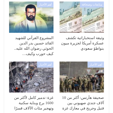
متابعات وصحافة
أهم الأخبار
وثيقة استخباراتية تكشف
المشروع القرآني للشهيد
عسكرة أمريكا لجزيرة ميون
القائد حسين بدر الدين
بتواطؤ سعودي
الحوثي رضوان الله عليه..
كيف حورب وكيف…
أهم الأخبار
أهم الأخبار
صحيفة هآرتس: أكثر من 10
غزة: تدمير كامل لأكثر من
آلاف جندي صهيوني بين
1600 برج وبناية سكنية
قتيل وجريح في معارك غزة
وتهجير مئات الآلاف قسرًا