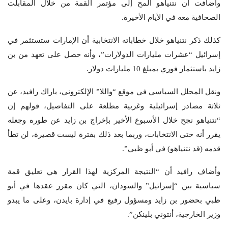
وأضافت أن نتنياهو ألمح إلى مؤتمر القمة من خلال المقابلت
الصحافية معه في الأيام الأخيرة.
كذلك ذكر نتنياهو خلال خطاباته الانتخابية أن الإمارات ستستثمر في
إسرائيل “عشرات مليارات الدولارات”، وأنه حصل على تعهد من بن
زايد باستثمار فوري بمبلغ 10 مليارات دولار.
ونقل المحلل السياسي في موقع “واللا” الإلكتروني، باراك رافيد، عن
ثلاثة مصادر إسرائيلية وغربية مطلعة على التفاصيل، قولهم إن
“نتنياهو نجح خلال الأسبوع الأخير بإخراج بن زايد عن طوره وجعله
يقرر أنه حتى الانتخابات، وربما بعد ذلك بفترة ليست قصيرة، لن تطأ
قدمه (قد نتنياهو) في أبو ظبي”.
وأضاف رافيد أن “النتيجة المركزية لهذا القرار هي تعليق قمة
سياسية بين “إسرائيل” والسودان، التي كان مقرر عقدها في أبو
ظبي بحضور بن زايد ومسؤول رفيع في إدارة بايدن، وعلى ما يبدو
وزير الخارجية، أنتوني بلينكن”.