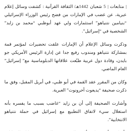
| متابعات | 5 شعبان 1442هـ/ الثقافة القرآنية : كشفت وسائل إعلام
عبرية، عن غضب في الإمارات من فضح رئيس الوزراء الإسرائيلي
“بنيامين نتنياهو” استثمارات ولي عهد أبوظبي “محمد بن زايد”
الشخصية في “إسرائيل”.
وذكرت وسائل الإعلام أن الإمارات علقت تحضيرات لمؤتمر قمة
بمشاركة نتنياهو ومندوب رفيع جدا عن إدارة الرئيس الأمريكي جو
بايدن، وقادة دول عربية طبّعت علاقاتها الدبلوماسية مع” إسرائيل”
العام الماضي.
وكان من المقرر عقد القمة في أبو ظبي، في أبريل المقبل، وفق ما
ذكرت صحيفة “يديعوت أحرونوت” العبرية.
وأشارت الصحيفة إلى أن بن زايد “غاضب بسبب ما يفسره بأنه
استغلال سيء لاتفاق التطبيع مع إسرائيل في حملة نتنياهو
الانتخابية”.