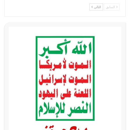
السابق
التالي