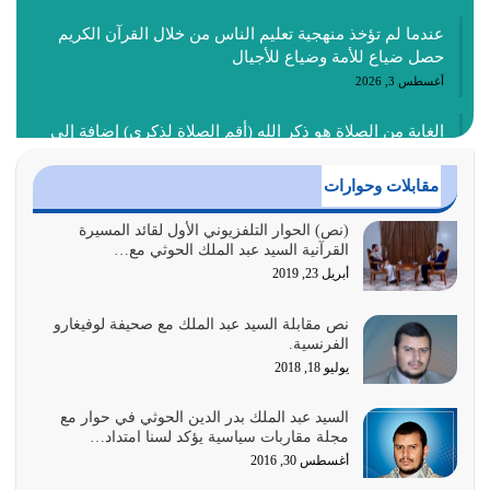
عندما لم تؤخذ منهجية تعليم الناس من خلال القرآن الكريم
حصل ضياع للأمة وضياع للأجيال
أغسطس 3, 2026
الغاية من الصلاة هو ذكر الله (أقم الصلاة لذكري) إضافة إلى
{وَأَعِدُّوا لَهُمْ مَا…
أغسطس 2, 2026
مقابلات وحوارات
السبب الرئيسي لشقاء الأمة الابتعاد عن كتاب الله والتعدي
(نص) الحوار التلفزيوني الأول لقائد المسيرة
القرآنية السيد عبد الملك الحوثي مع…
لحدود الله بالإضافات للدين
أبريل 23, 2019
أغسطس 1, 2026
نص مقابلة السيد عبد الملك مع صحيفة لوفيغارو
أبرز أسباب الشقاء هو الإعراض عن ذكر الله وعن هدى الله
الفرنسية.
المتمثل في القرآن الكريم
يوليو 18, 2018
يوليو 31, 2026
السيد عبد الملك بدر الدين الحوثي في حوار مع
أولياء الشيطان كلما كانوا أكثر ولاءً وطاعة للشيطان كلما كانوا
مجلة مقاربات سياسية يؤكد لسنا امتداد…
أكثر ضعفاً
أغسطس 30, 2016
يوليو 30, 2026