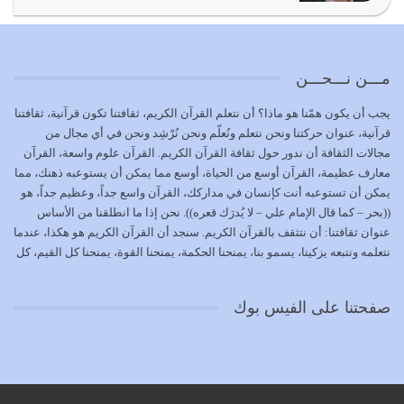
الوظيفة عبارة عن مسؤولية يجب النهوض بها كما ينبغي لكي
تتحقق الحقوق للجميع
يوليو 18, 2026
مـــن نـــحـــن
بعض صفات المتقين {الصَّابِرِينَ وَالصَّادِقِينَ وَالْقَانِتِينَ
يجب أن يكون همّنا هو ماذا؟ أن نتعلم القرآن الكريم، ثقافتنا تكون قرآنية، ثقافتنا
وَالْمُنْفِقِينَ…
قرآنية، عنوان حركتنا ونحن نتعلم ونُعلّم ونحن نُرْشِد ونحن في أي مجال من
يوليو 17, 2026
مجالات الثقافة أن ندور حول ثقافة القرآن الكريم. القرآن علوم واسعة، القرآن
معارف عظيمة، القرآن أوسع من الحياة، أوسع مما يمكن أن يستوعبه ذهنك، مما
الاعتصام بحبل الله أمر إلهي للمؤمنين وهو بمثابة سبب بينهم
يمكن أن تستوعبه أنت كإنسان في مداركك، القرآن واسع جداً، وعظيم جداً، هو
وبين الله يترتب عليه النصر…
((بحر – كما قال الإمام علي – لا يُدرَك قعره)). نحن إذا ما انطلقنا من الأساس
يوليو 16, 2026
عنوان ثقافتنا: أن نتثقف بالقرآن الكريم. سنجد أن القرآن الكريم هو هكذا، عندما
نتعلمه ونتبعه يزكينا، يسمو بنا، يمنحنا الحكمة، يمنحنا القوة، يمنحنا كل القيم، كل
إما أن نحاول أن نكون من أولياء الله فيتم على أيدينا ضرب
القيم التي لما ضاعت ضاعت الأمة بضياعها، كما هو حاصل الآن في وضع
أعدائه أو لا نكون فنُضرب من…
المسلمين، وفي وضع العرب بالذات. وشرف عظيم جداً لنا، ونتمنى أن نكون
يوليو 15, 2026
صفحتنا على الفيس بوك
بمستوى أن نثقف الآخرين بالقرآن الكريم، وأن نتثقف بثقافة القرآن الكريم
{ذَلِكَ فَضْلُ اللَّهِ يُؤْتِيهِ مَنْ يَشَاءُ وَاللَّهُ ذُو الْفَضْلِ الْعَظِيمِ} يؤتيه من يشاء، فنحن
نحاول أن نكون ممن يشاء الله أن يُؤتَوا هذا الفضل العظيم. لا تفكر إطلاقاً أن
العلم هو في أن تنتهي من رصّات من الكتب، ربما رصات من الكتب توجد في
نفسك جهلاً وضلالاً، لا تنفع. استعرض الآن المكاتب في الشوارع في المدن تجد