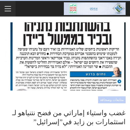
متابعات وصحافة
غضب واستياء إماراتي من فضح نتنياهو لـ
استثمارات بن زايد في”إسرائيل”