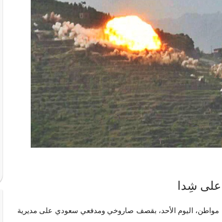
لى شِدا
1هـ الثقافة القرآنية : أصيب مواطن، اليوم الأحد، بقصف صاروخي ومدفعي سعودي على مديرية