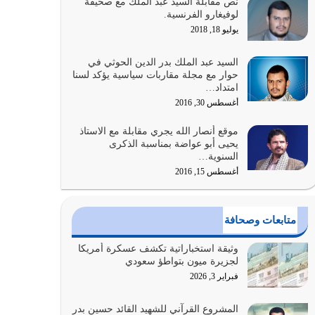
نص مقابلة السيد عبد الملك مع صحيفة
الله المتمثل في القرآن الكريم
لوفيغارو الفرنسية.
يوليو 31, 2026
يوليو 18, 2018
أولياء الشيطان كلما كانوا أكثر ولاءً وطاعة للشيطان
السيد عبد الملك بدر الدين الحوثي في
كلما كانوا أكثر ضعفاً
حوار مع مجلة مقاربات سياسية يؤكد لسنا
امتداد…
يوليو 30, 2026
أغسطس 30, 2016
وعد الله تعالى من يُقتل في سبيله بالحياة الأبدية
موقع أنصار الله يجري مقابلة مع الاستاذ
والرزق والاستبشار والنجاة والخلود في…
يحيى أبو عواضة بمناسبة الذكرى
يوليو 29, 2026
السنوية…
أغسطس 15, 2016
القرآن الكريم هو أهم مصدر لمعرفة رسول الله معرفة
سيرته معرفة شخصيته معرفة عظمته
يوليو 28, 2026
متابعات وصحافة
هل نحن من الصالحين؟ قيِّم نفسك هنا اترك القرآن
وثيقة استخباراتية تكشف عسكرة أمريكا
على أصله وأعرض نفسك، وأعرض ما لديك على…
لجزيرة ميون بتواطؤ سعودي
يوليو 27, 2026
فبراير 3, 2026
عندما يكون عدوك هو عدو الله معناه أن تكون نقاط
المشروع القرآني للشهيد القائد حسين بدر