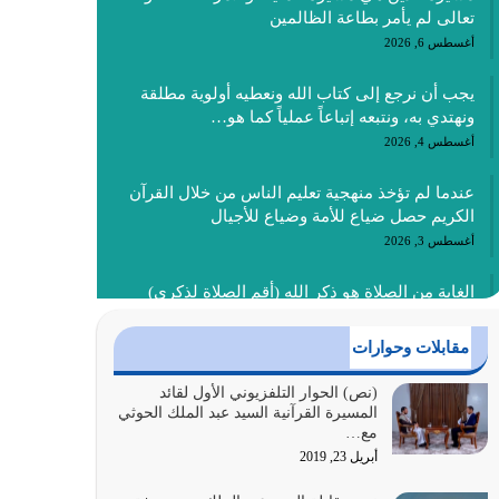
تعالى لم يأمر بطاعة الظالمين
أغسطس 6, 2026
يجب أن نرجع إلى كتاب الله ونعطيه أولوية مطلقة
ونهتدي به، ونتبعه إتباعاً عملياً كما هو…
أغسطس 4, 2026
عندما لم تؤخذ منهجية تعليم الناس من خلال القرآن
الكريم حصل ضياع للأمة وضياع للأجيال
أغسطس 3, 2026
الغاية من الصلاة هو ذكر الله (أقم الصلاة لذكري)
إضافة إلى {وَأَعِدُّوا لَهُمْ مَا…
أغسطس 2, 2026
مقابلات وحوارات
السبب الرئيسي لشقاء الأمة الابتعاد عن كتاب الله
(نص) الحوار التلفزيوني الأول لقائد
المسيرة القرآنية السيد عبد الملك الحوثي
والتعدي لحدود الله بالإضافات للدين
مع…
أغسطس 1, 2026
أبريل 23, 2019
أبرز أسباب الشقاء هو الإعراض عن ذكر الله وعن هدى