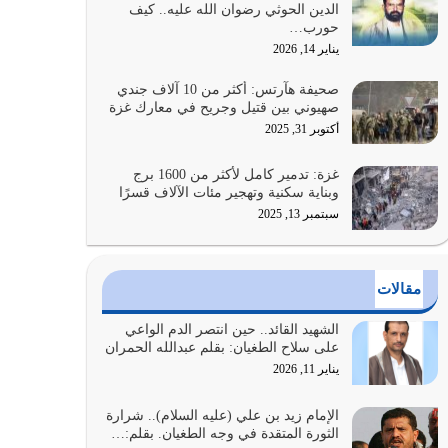
الدين الحوثي رضوان الله عليه.. كيف
الضعف فيه كثيرة وسينصرك الله عليه إذا…
حورب…
يوليو 26, 2026
يناير 14, 2026
أراد الله لهذه الأمة ان تكون خير امة أخرجت للناس
صحيفة هآرتس: أكثر من 10 آلاف جندي
بالنهوض بالأمر بالمعروف والنهي عن…
صهيوني بين قتيل وجريح في معارك غزة
يوليو 25, 2026
أكتوبر 31, 2025
الدين الذي شرعه الله لا يجوز أن يخضع لآرائنا وأهوائنا
غزة: تدمير كامل لأكثر من 1600 برج
واجتهاداتنا لأننا سنختلف ونتفرق
وبناية سكنية وتهجير مئات الآلاف قسرًا
يوليو 24, 2026
سبتمبر 13, 2025
أي أمة تتفرق في الدين وتتفرق في كيانها معناه أنها
أصبحت أمة عاجزة عن النهوض…
مقالات
يوليو 23, 2026
الشهيد القائد.. حين انتصر الدم الواعي
يجب أن نعود جميعاً الى القرآن وعندنا أخطاء جميعاً
على سلاح الطغيان: بقلم عبدالله الحمران
لنعتصم بحبل الله جميعاً وليس كل…
يناير 11, 2026
يوليو 22, 2026
الإمام زيد بن علي (عليه السلام).. شرارة
الثورة المتقدة في وجه الطغيان. بقلم:…
المُلك كله لله تعالى يؤتيه من يشاء وينزعه ممن يشاء