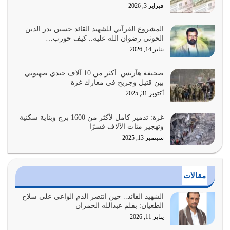
هل نحن من الصالحين؟ قيِّم نفسك هنا اترك القرآن على أصله
فبراير 3, 2026
وأعرض نفسك، وأعرض ما لديك على…
يوليو 27, 2026
المشروع القرآني للشهيد القائد حسين بدر الدين
الحوثي رضوان الله عليه.. كيف حورب…
عندما يكون عدوك هو عدو الله معناه أن تكون نقاط الضعف
يناير 14, 2026
فيه كثيرة وسينصرك الله عليه إذا…
يوليو 26, 2026
صحيفة هآرتس: أكثر من 10 آلاف جندي صهيوني
بين قتيل وجريح في معارك غزة
أراد الله لهذه الأمة ان تكون خير امة أخرجت للناس بالنهوض
أكتوبر 31, 2025
بالأمر بالمعروف والنهي عن…
يوليو 25, 2026
غزة: تدمير كامل لأكثر من 1600 برج وبناية سكنية
وتهجير مئات الآلاف قسرًا
سبتمبر 13, 2025
الدين الذي شرعه الله لا يجوز أن يخضع لآرائنا وأهوائنا
واجتهاداتنا لأننا سنختلف ونتفرق
يوليو 24, 2026
مقالات
أي أمة تتفرق في الدين وتتفرق في كيانها معناه أنها أصبحت
أمة عاجزة عن النهوض…
الشهيد القائد.. حين انتصر الدم الواعي على سلاح
الطغيان: بقلم عبدالله الحمران
يوليو 23, 2026
يناير 11, 2026