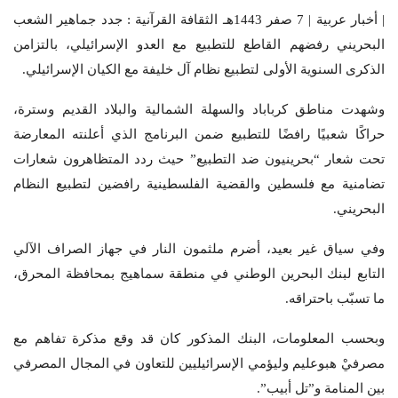
| أخبار عربية | 7 صفر 1443هـ الثقافة القرآنية : جدد جماهير الشعب
البحريني رفضهم القاطع للتطبيع مع العدو الإسرائيلي، بالتزامن
الذكرى السنوية الأولى لتطبيع نظام آل خليفة مع الكيان الإسرائيلي.
وشهدت مناطق كرباباد والسهلة الشمالية والبلاد القديم وسترة،
حراكًا شعبيًا رافضًا للتطبيع ضمن البرنامج الذي أعلنته المعارضة
تحت شعار “بحرينيون ضد التطبيع” حيث ردد المتظاهرون شعارات
تضامنية مع فلسطين والقضية الفلسطينية رافضين لتطبيع النظام
البحريني.
وفي سياق غير بعيد، أضرم ملثمون النار في جهاز الصراف الآلي
التابع لبنك البحرين الوطني في منطقة سماهيج بمحافظة المحرق،
ما تسبّب باحتراقه.
وبحسب المعلومات، البنك المذكور كان قد وقع مذكرة تفاهم مع
مصرفيْ هبوعليم وليؤمي الإسرائيليين للتعاون في المجال المصرفي
بين المنامة و”تل أبيب”.