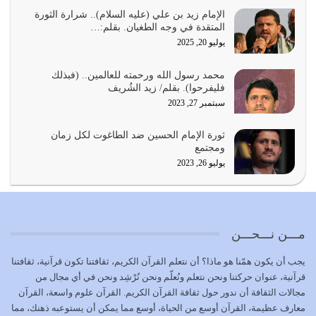
يجب أن نعود جميعاً الى القرآن وعندنا أخطاء جميعاً لنعتصم
بحبل الله جميعاً وليس كل…
الإمام زيد بن علي (عليه السلام).. شرارة الثورة
المتقدة في وجه الطغيان. بقلم:…
يوليو 22, 2026
يوليو 20, 2025
المُلك كله لله تعالى يؤتيه من يشاء وينزعه ممن يشاء ويعز من
محمد رسول الله ورحمته للعالمين.. (فبذلك
يشاء ويذل من يشاء
فليفرحوا). بقلم/ زيد الشُريف
يوليو 21, 2026
سبتمبر 27, 2023
{إِنَّ الدِّينَ عِنْدَ اللَّهِ الْإسْلامُ} الدين الذي شرعه الله للناس في
ثورة الإمام الحسين ضد الطاغوت لكل زمان
كل زمان…
ومجتمع
يوليو 19, 2026
يوليو 26, 2023
الوظيفة عبارة عن مسؤولية يجب النهوض بها كما ينبغي لكي
تتحقق الحقوق للجميع
يوليو 18, 2026
مـــن نـــحـــن
بعض صفات المتقين {الصَّابِرِينَ وَالصَّادِقِينَ وَالْقَانِتِينَ
يجب أن يكون همّنا هو ماذا؟ أن نتعلم القرآن الكريم، ثقافتنا تكون قرآنية، ثقافتنا
وَالْمُنْفِقِينَ…
قرآنية، عنوان حركتنا ونحن نتعلم ونُعلّم ونحن نُرْشِد ونحن في أي مجال من
يوليو 17, 2026
مجالات الثقافة أن ندور حول ثقافة القرآن الكريم. القرآن علوم واسعة، القرآن
معارف عظيمة، القرآن أوسع من الحياة، أوسع مما يمكن أن يستوعبه ذهنك، مما
الاعتصام بحبل الله أمر إلهي للمؤمنين وهو بمثابة سبب بينهم