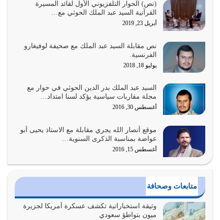
السبب الرئيسي لشقاء الأمة الابتعاد عن كتاب الله والتعدي
(نص) الحوار التلفزيوني الأول لقائد المسيرة
القرآنية السيد عبد الملك الحوثي مع…
لحدود الله بالإضافات للدين
أبريل 23, 2019
أغسطس 1, 2026
نص مقابلة السيد عبد الملك مع صحيفة لوفيغارو
أبرز أسباب الشقاء هو الإعراض عن ذكر الله وعن هدى الله
الفرنسية.
المتمثل في القرآن الكريم
يوليو 18, 2018
يوليو 31, 2026
السيد عبد الملك بدر الدين الحوثي في حوار مع
أولياء الشيطان كلما كانوا أكثر ولاءً وطاعة للشيطان كلما كانوا
مجلة مقاربات سياسية يؤكد لسنا امتداد…
أكثر ضعفاً
أغسطس 30, 2016
يوليو 30, 2026
موقع أنصار الله يجري مقابلة مع الاستاذ يحيى أبو
وعد الله تعالى من يُقتل في سبيله بالحياة الأبدية والرزق
عواضة بمناسبة الذكرى السنوية…
والاستبشار والنجاة والخلود في…
أغسطس 15, 2016
يوليو 29, 2026
القرآن الكريم هو أهم مصدر لمعرفة رسول الله معرفة سيرته
متابعات وصحافة
معرفة شخصيته معرفة عظمته
يوليو 28, 2026
وثيقة استخباراتية تكشف عسكرة أمريكا لجزيرة
ميون بتواطؤ سعودي