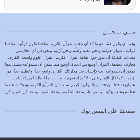
يوليو 26, 2023
الوظيفة عبارة عن مسؤولية يجب النهوض بها كما ينبغي لكي
تتحقق الحقوق للجميع
يوليو 18, 2026
مـــن نـــحـــن
بعض صفات المتقين {الصَّابِرِينَ وَالصَّادِقِينَ وَالْقَانِتِينَ
يجب أن يكون همّنا هو ماذا؟ أن نتعلم القرآن الكريم، ثقافتنا تكون قرآنية، ثقافتنا
وَالْمُنْفِقِينَ…
قرآنية، عنوان حركتنا ونحن نتعلم ونُعلّم ونحن نُرْشِد ونحن في أي مجال من
يوليو 17, 2026
مجالات الثقافة أن ندور حول ثقافة القرآن الكريم. القرآن علوم واسعة، القرآن
معارف عظيمة، القرآن أوسع من الحياة، أوسع مما يمكن أن يستوعبه ذهنك، مما
الاعتصام بحبل الله أمر إلهي للمؤمنين وهو بمثابة سبب بينهم
يمكن أن تستوعبه أنت كإنسان في مداركك، القرآن واسع جداً، وعظيم جداً، هو
وبين الله يترتب عليه النصر…
((بحر – كما قال الإمام علي – لا يُدرَك قعره)). نحن إذا ما انطلقنا من الأساس
يوليو 16, 2026
عنوان ثقافتنا: أن نتثقف بالقرآن الكريم. سنجد أن القرآن الكريم هو هكذا، عندما
نتعلمه ونتبعه يزكينا، يسمو بنا، يمنحنا الحكمة، يمنحنا القوة، يمنحنا كل القيم، كل
إما أن نحاول أن نكون من أولياء الله فيتم على أيدينا ضرب
القيم التي لما ضاعت ضاعت الأمة بضياعها، كما هو حاصل الآن في وضع
أعدائه أو لا نكون فنُضرب من…
المسلمين، وفي وضع العرب بالذات. وشرف عظيم جداً لنا، ونتمنى أن نكون
يوليو 15, 2026
صفحتنا على الفيس بوك
بمستوى أن نثقف الآخرين بالقرآن الكريم، وأن نتثقف بثقافة القرآن الكريم
{ذَلِكَ فَضْلُ اللَّهِ يُؤْتِيهِ مَنْ يَشَاءُ وَاللَّهُ ذُو الْفَضْلِ الْعَظِيمِ} يؤتيه من يشاء، فنحن
نحاول أن نكون ممن يشاء الله أن يُؤتَوا هذا الفضل العظيم. لا تفكر إطلاقاً أن
العلم هو في أن تنتهي من رصّات من الكتب، ربما رصات من الكتب توجد في
نفسك جهلاً وضلالاً، لا تنفع. استعرض الآن المكاتب في الشوارع في المدن تجد