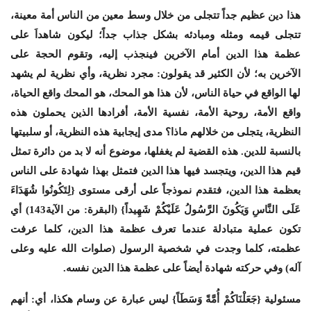
هذا دين عظيم جداً تتجلى من خلال وسط معين من الناس أمة معينة،
تتجلى قيمه ومثله ومبادئه بشكل جذاب جداً؛ ليكون شاهداَ على
عظمة هذا الدين أمام الآخرين فينجذب إليه، وتقوم الحجة على
الآخرين به؛ لأن الكثير قد يقولون: مجرد نظرية، وأي نظرية لم يشهد
لها الواقع في حياة الناس، لأن هذا هو المحك، هو المحك واقع الحياة،
واقع الأمة، روحية الأمة، نفسية الأمة، أفرادها الذين يحملون هذه
النظرية، يتجلى من خلالهم ماذا؟ مدى إيجابية هذه النظرية، أو سلبيتها
بالنسبة للدين. هذه القضية لم يغفلها، موضوع أنه لا بد من دائرة تمثل
قيم هذا الدين، ويتجسد فيها هذا الدين فتمثل بهذا شهادة على الناس
بعظمة هذا الدين، فتقدم نموذجاً على أرقى مستوى {لِتَكُونُوا شُهَدَاءَ
عَلَى النَّاسِ وَيَكُونَ الرَّسُولُ عَلَيْكُمْ شَهِيداً} (البقرة: من الآية143) أي
تكون عملية متبادلة عندما تعرف عظمة هذا الدين، كلما عرفت
عظمته، كلما وجدت في شخصية الرسول (صلوات الله عليه وعلى
آله) وفي حركته شهادة أيضاً على عظمة هذا الدين نفسه.
مسئولية {جَعَلْنَاكُمْ أُمَّةً وَسَطَاً} ليس عبارة عن وسام هكذا، أي: أنهم