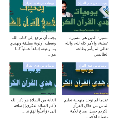
يوميات من هدي القرآن
يوميات من هدي القرآن
مسيرة الدين هي مسيرة
يجب أن نرجع إلى كتاب الله
عملية، والأمر كله لله، والله
ونعطيه أولوية مطلقة ونهتدي
تعالى لم يأمر بطاعة
به، ونتبعه إتباعاً عملياً كما
الظالمين
هو…
يوميات من هدي القرآن
يوميات من هدي القرآن
عندما لم تؤخذ منهجية تعليم
الغاية من الصلاة هو ذكر الله
الناس من خلال القرآن
(أقم الصلاة لذكري) إضافة
الكريم حصل ضياع للأمة
إلى {وَأَعِدُّوا لَهُمْ مَا…
وضياع للأجيال