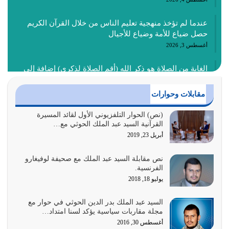
عندما لم تؤخذ منهجية تعليم الناس من خلال القرآن الكريم
حصل ضياع للأمة وضياع للأجيال
أغسطس 3, 2026
الغاية من الصلاة هو ذكر الله (أقم الصلاة لذكري) إضافة إلى
{وَأَعِدُّوا لَهُمْ مَا…
أغسطس 2, 2026
مقابلات وحوارات
السبب الرئيسي لشقاء الأمة الابتعاد عن كتاب الله والتعدي
(نص) الحوار التلفزيوني الأول لقائد المسيرة
القرآنية السيد عبد الملك الحوثي مع…
لحدود الله بالإضافات للدين
أبريل 23, 2019
أغسطس 1, 2026
نص مقابلة السيد عبد الملك مع صحيفة لوفيغارو
أبرز أسباب الشقاء هو الإعراض عن ذكر الله وعن هدى الله
الفرنسية.
المتمثل في القرآن الكريم
يوليو 18, 2018
يوليو 31, 2026
السيد عبد الملك بدر الدين الحوثي في حوار مع
أولياء الشيطان كلما كانوا أكثر ولاءً وطاعة للشيطان كلما كانوا
مجلة مقاربات سياسية يؤكد لسنا امتداد…
أكثر ضعفاً
أغسطس 30, 2016
يوليو 30, 2026