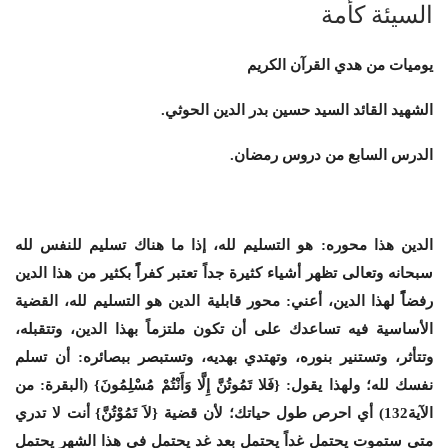
السيئة كأمة
يوميات من هدي القرآن الكريم
الشهيد القائد السيد حسين بدر الدين الحوثي
.
الدرس السابع من دروس رمضان.
الدين هذا محوره: هو التسليم لله، إذا ما هناك تسليم للنفس لله
سبحانه وتعالى
تظهر أشياء كثيرة جداً تعتبر كفراًً بكثير من هذا الدين
رفضاًً لهذا الدين، أعني: محور قابلية الدين هو التسليم لله، القضية
الأساسية فيه تساعدك على أن تكون ملتزماً بهذا الدين، وتتقبله،
وتتأثر، وتستنير بنوره، وتهتدي بهديه، وتستبصر ببصائره: أن تسلم
نفسك لله؛ ولهذا يقول: {فَلا تَمُوتُنَّ إِلَّا وَأَنْتُمْ مُسْلِمُونَ} (البقرة: من
الآية132) أي احرص طول حياتك؛ لأن قضية {لاَ تَمُوْتُنَّ} أنت لا تدري
متى ستموت يحتمل غداً يحتمل بعد غد يحتمل في هذا الشهر يحتمل