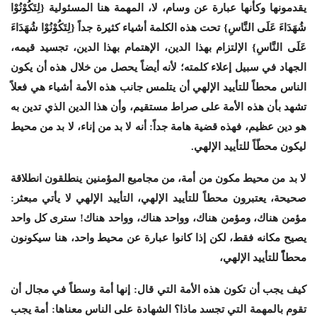
يقدمونها وكأنها عبارة عن وسام، لا، المهمة هنا المسئولية {لِتَكُوْنُوْا
شُهَدَاءَ عَلَى النَّاسِ} تحت هذه الكلمة أشياء كثيرة جداً {لِتَكُوْنُوْا شُهَدَاءَ
عَلَى النَّاسِ} الإلتزام بهذا الدين، الإهتمام بهذا الدين، تجسيد قيمه،
الجهاد في سبيل إعلاء كلمته؛ لأنه أيضاً يحصل من خلال هذه أن يكون
الناس محطاً للتأييد الإلهي أن يتلمس جانب هذه الأمة أشياء هي فعلاً
تشهد بأن هذه الأمة على صراط مستقيم، وأن هذا الدين الذي تدين به
هو دين عظيم، فهذه قضية هامة جداً: أنه لا بد من إناء، لا بد من محيط
ليكون محطّاً للتأييد الإلهي.
لا بد من محيط مكون من أمة، من مجاميع المؤمنين ينطلقون انطلاقة
صحيحة، يعتبرون محطاً للتأييد الإلهي، التأييد الإلهي لا يأتي مبعثر:
مؤمن هناك، ومؤمن هناك، وواحد هناك، وواحد هناك! سترى كل واحد
يصيح مكانه فقط، لكن إذا كانوا عبارة عن محيط واحد، هنا سيكونون
محطاًً للتأييد الإلهي،
كيف يجب أن تكون هذه الأمة التي قال: إنها أمة وسطاً في مجال أن
تقوم بالمهمة التي تجسد ماذا؟ الشهادة على الناس معناها: أمة يجب