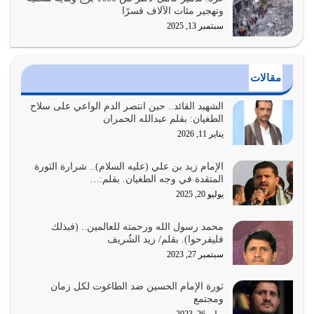
وتهجير مئات الآلاف قسرًا
سبتمبر 13, 2025
الدين الذي شرعه الله لا يجوز أن يخضع لآرائنا وأهوائنا
واجتهاداتنا لأننا سنختلف ونتفرق
يوليو 24, 2026
مقالات
أي أمة تتفرق في الدين وتتفرق في كيانها معناه أنها أصبحت
أمة عاجزة عن النهوض…
الشهيد القائد.. حين انتصر الدم الواعي على سلاح
الطغيان: بقلم عبدالله الحمران
يوليو 23, 2026
يناير 11, 2026
يجب أن نعود جميعاً الى القرآن وعندنا أخطاء جميعاً لنعتصم
بحبل الله جميعاً وليس كل…
الإمام زيد بن علي (عليه السلام).. شرارة الثورة
المتقدة في وجه الطغيان. بقلم:…
يوليو 22, 2026
يوليو 20, 2025
المُلك كله لله تعالى يؤتيه من يشاء وينزعه ممن يشاء ويعز من
محمد رسول الله ورحمته للعالمين.. (فبذلك
يشاء ويذل من يشاء
فليفرحوا). بقلم/ زيد الشُريف
يوليو 21, 2026
سبتمبر 27, 2023
{إِنَّ الدِّينَ عِنْدَ اللَّهِ الْإسْلامُ} الدين الذي شرعه الله للناس في
ثورة الإمام الحسين ضد الطاغوت لكل زمان
كل زمان…
ومجتمع
يوليو 19, 2026