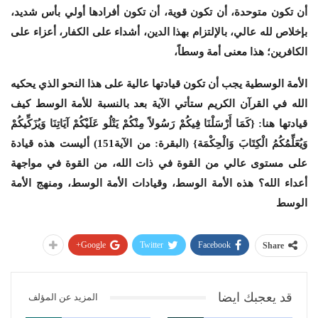
أن تكون متوحدة، أن تكون قوية، أن تكون أفرادها أولي بأس شديد،
بإخلاص لله عالي، بالإلتزام بهذا الدين، أشداء على الكفار، أعزاء على
الكافرين؛ هذا معنى أمة وسطاً،
الأمة الوسطية يجب أن تكون قيادتها عالية على هذا النحو الذي يحكيه
الله في القرآن الكريم ستأتي الآية بعد بالنسبة للأمة الوسط كيف
قيادتها هنا: {كَمَا أَرْسَلْنَا فِيكُمْ رَسُولاً مِنْكُمْ يَتْلُو عَلَيْكُمْ آيَاتِنَا وَيُزَكِّيكُمْ
وَيُعَلِّمُكُمُ الْكِتَابَ وَالْحِكْمَة} (البقرة: من الآية151) أليست هذه قيادة
على مستوى عالي من القوة في ذات الله، من القوة في مواجهة
أعداء الله؟ هذه الأمة الوسط، وقيادات الأمة الوسط، ومنهج الأمة
الوسط
Google+
Twitter
Facebook
Share
قد يعجبك ايضا
المزيد عن المؤلف