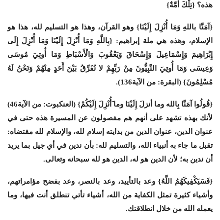
هذه؟ {تِلْكَ أُمَّةٌ}
{آمَنَّا باللهِ وَمَا أُنْزِلَ إِلَيْنَا}
وهو القرآن، وهذا هو التسليم لله، هذا هو
الإسلام، وهذه هي ملة إبراهيم: {بِاللَّهِ وَمَا أُنْزِلَ إِلَيْنَا وَمَا أُنْزِلَ إِلَى
إِبْرَاهِيمَ وَإِسْمَاعِيلَ وَإِسْحَاقَ وَيَعْقُوبَ وَالْأَسْبَاطِ وَمَا أُوتِيَ مُوسَى
وَعِيسَى وَمَا أُوتِيَ النَّبِيُّونَ مِنْ رَبِّهِمْ لا نُفَرِّقُ بَيْنَ أَحَدٍ مِنْهُمْ وَنَحْنُ لَهُ
مُسْلِمُونَ} (البقرة: من الآية136).
{قُولُوا آمَنَّا بِالله وما أنزلَ إِلَيْنَا وما َأُنْزِلَ إِلَيْكُمْ} (العنكبوت: من الآية46)
لأنك بهذه تشهد على أنهم هم مفصولون عن المسيرة هذه حتى في
عنوان الدين، عنوان الدين من بدايته إسلام لله، والإسلام لله مقتضاه:
تقبل ما جاء به أنبياء الله، والتسليم لله: بأن ندين في أي جيل بما يريد
أن ندين به؛ لأن الدين هو له، الدين هو لله سبحانه وتعالى.
{فَسَيَكْفِيكَهُمُ اللَّهُ} وعد بالتأييد، وعد بالنصر، وعد بفضح مؤامراتهم،
وأشياء كثيرة تمثل الكفاية من الله، أشياء تأتي تنطلق أنت فيها، وما
يعمله الله من خلال انطلاقتك.