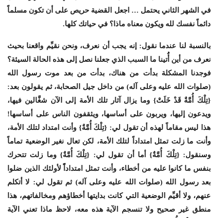
في الشهر الثاني يحتمل … اجعل القضية حريص على أن تكون مسلماً
دائماً نفسك لله ويكون معناه ماذا؟ في حياتك كلها.
بالنسبة لنا عندما نقول: إنه يجب أن نعرف، ونحن نقيِّم واقعنا بحيث
نعرف من أين أُُتينا ما السبب الذي جعلنا نصل إلى هذه الحالة السيئة؟
فوجدنا المشكلة بدأت من هناك، بدأت من بعد موت رسول الله
(صلوات الله عليه وعلى آله) من داخل جيل الصحابة، ثم يقولون بعد:
{تِلْكَ أُمَّةٌ قَدْ خَلَتْ} وما يزال آثار تلك الأمة إلى الآن شغَّالين فيها،
ويدعون إليها، ويربون على أساسها، ويثقفون الناس على أساسها!
هذا ليس مقاماً لهذه أن تقول لي: {تِلْكَ أُمَّةٌ} وأنت امتداد لتلك الأمة،
وأنت ما زلت تمثل امتداداً لتلك الأمة، لكن تعال نغير الوضعية تماماً
وسنقول: {تِلْكَ أُمَّةٌ} أما أن تقول لي: {تِلْكَ أُمَّةٌ} وما زلت تتحرك
بنفس ما كانوا عليه من أخطاء، وأنت تمثل امتداداًً لأولئك الذين ضلوا
بعد رسول الله (صلوات الله عليه وعلى آله) ثم تقول لي: لا أتكلم
عنهم، ولا أقيِّم الوضعية التي كانت بدايتها أخطاؤهم ومخالفاتهم، هذا
منطق غير صحيح ولا تنسجم الآية هذه معه، لاحظ ماذا تعني الآية