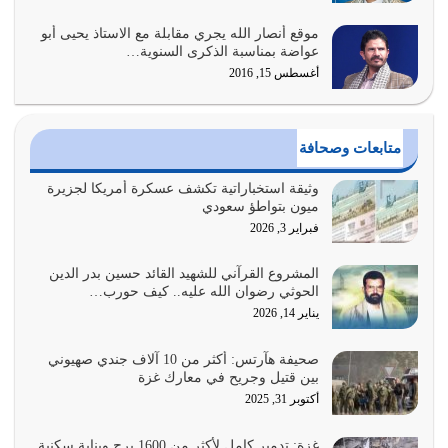
موقع أنصار الله يجري مقابلة مع الاستاذ يحيى أبو
وعد الله تعالى من يُقتل في سبيله بالحياة الأبدية والرزق
عواضة بمناسبة الذكرى السنوية…
والاستبشار والنجاة والخلود في…
أغسطس 15, 2016
يوليو 29, 2026
القرآن الكريم هو أهم مصدر لمعرفة رسول الله معرفة سيرته
متابعات وصحافة
معرفة شخصيته معرفة عظمته
يوليو 28, 2026
وثيقة استخباراتية تكشف عسكرة أمريكا لجزيرة
ميون بتواطؤ سعودي
هل نحن من الصالحين؟ قيِّم نفسك هنا اترك القرآن على أصله
فبراير 3, 2026
وأعرض نفسك، وأعرض ما لديك على…
يوليو 27, 2026
المشروع القرآني للشهيد القائد حسين بدر الدين
الحوثي رضوان الله عليه.. كيف حورب…
عندما يكون عدوك هو عدو الله معناه أن تكون نقاط الضعف
يناير 14, 2026
فيه كثيرة وسينصرك الله عليه إذا…
يوليو 26, 2026
صحيفة هآرتس: أكثر من 10 آلاف جندي صهيوني
بين قتيل وجريح في معارك غزة
أراد الله لهذه الأمة ان تكون خير امة أخرجت للناس بالنهوض
أكتوبر 31, 2025
بالأمر بالمعروف والنهي عن…
يوليو 25, 2026
غزة: تدمير كامل لأكثر من 1600 برج وبناية سكنية