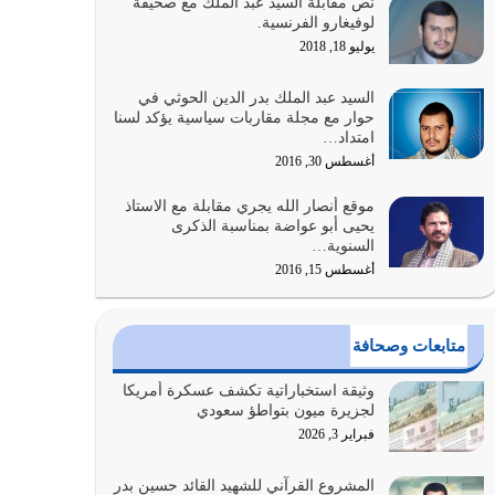
نص مقابلة السيد عبد الملك مع صحيفة
والتعدي لحدود الله بالإضافات للدين
لوفيغارو الفرنسية.
أغسطس 1, 2026
يوليو 18, 2018
أبرز أسباب الشقاء هو الإعراض عن ذكر الله وعن هدى
السيد عبد الملك بدر الدين الحوثي في
الله المتمثل في القرآن الكريم
حوار مع مجلة مقاربات سياسية يؤكد لسنا
امتداد…
يوليو 31, 2026
أغسطس 30, 2016
أولياء الشيطان كلما كانوا أكثر ولاءً وطاعة للشيطان
موقع أنصار الله يجري مقابلة مع الاستاذ
كلما كانوا أكثر ضعفاً
يحيى أبو عواضة بمناسبة الذكرى
يوليو 30, 2026
السنوية…
أغسطس 15, 2016
وعد الله تعالى من يُقتل في سبيله بالحياة الأبدية
والرزق والاستبشار والنجاة والخلود في…
يوليو 29, 2026
متابعات وصحافة
القرآن الكريم هو أهم مصدر لمعرفة رسول الله معرفة
وثيقة استخباراتية تكشف عسكرة أمريكا
سيرته معرفة شخصيته معرفة عظمته
لجزيرة ميون بتواطؤ سعودي
يوليو 28, 2026
فبراير 3, 2026
هل نحن من الصالحين؟ قيِّم نفسك هنا اترك القرآن
المشروع القرآني للشهيد القائد حسين بدر