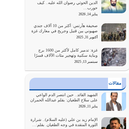
الدين الحوثي رضوان الله عليه.. كيف
على أصله وأعرض نفسك، وأعرض ما لديك على…
حورب…
يوليو 27, 2026
يناير 14, 2026
عندما يكون عدوك هو عدو الله معناه أن تكون نقاط
صحيفة هآرتس: أكثر من 10 آلاف جندي
الضعف فيه كثيرة وسينصرك الله عليه إذا…
صهيوني بين قتيل وجريح في معارك غزة
يوليو 26, 2026
أكتوبر 31, 2025
أراد الله لهذه الأمة ان تكون خير امة أخرجت للناس
غزة: تدمير كامل لأكثر من 1600 برج
بالنهوض بالأمر بالمعروف والنهي عن…
وبناية سكنية وتهجير مئات الآلاف قسرًا
يوليو 25, 2026
سبتمبر 13, 2025
الدين الذي شرعه الله لا يجوز أن يخضع لآرائنا وأهوائنا
واجتهاداتنا لأننا سنختلف ونتفرق
مقالات
يوليو 24, 2026
الشهيد القائد.. حين انتصر الدم الواعي
أي أمة تتفرق في الدين وتتفرق في كيانها معناه أنها
على سلاح الطغيان: بقلم عبدالله الحمران
أصبحت أمة عاجزة عن النهوض…
يناير 11, 2026
يوليو 23, 2026
الإمام زيد بن علي (عليه السلام).. شرارة
الثورة المتقدة في وجه الطغيان. بقلم:…
يجب أن نعود جميعاً الى القرآن وعندنا أخطاء جميعاً