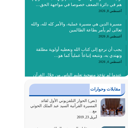
هم في دائرة الضعف خصوصا في مواجهة الحق…
أغسطس 8, 2026
مسيرة الدين هي مسيرة عملية، والأمر كله لله، والله
تعالى لم يأمر بطاعة الظالمين
أغسطس 6, 2026
يجب أن نرجع إلى كتاب الله ونعطيه أولوية مطلقة
ونهتدي به، ونتبعه إتباعاً عملياً كما هو…
أغسطس 4, 2026
عندما لم تؤخذ منهجية تعليم الناس من خلال القرآن
الكريم حصل ضياع للأمة وضياع للأجيال
أغسطس 3, 2026
مقابلات وحوارات
الغاية من الصلاة هو ذكر الله (أقم الصلاة لذكري)
(نص) الحوار التلفزيوني الأول لقائد
المسيرة القرآنية السيد عبد الملك الحوثي
إضافة إلى {وَأَعِدُّوا لَهُمْ مَا…
مع…
أغسطس 2, 2026
أبريل 23, 2019
السبب الرئيسي لشقاء الأمة الابتعاد عن كتاب الله