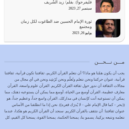
فليفرحوا). بقلم/ زيد الشُريف
يوليو 19, 2026
سبتمبر 27, 2023
الوظيفة عبارة عن مسؤولية يجب النهوض بها كما ينبغي لكي
ثورة الإمام الحسين ضد الطاغوت لكل زمان
تتحقق الحقوق للجميع
ومجتمع
يوليو 18, 2026
يوليو 26, 2023
بعض صفات المتقين {الصَّابِرِينَ وَالصَّادِقِينَ وَالْقَانِتِينَ
وَالْمُنْفِقِينَ…
يوليو 17, 2026
مـــن نـــحـــن
الاعتصام بحبل الله أمر إلهي للمؤمنين وهو بمثابة سبب بينهم
يجب أن يكون همّنا هو ماذا؟ أن نتعلم القرآن الكريم، ثقافتنا تكون قرآنية، ثقافتنا
وبين الله يترتب عليه النصر…
قرآنية، عنوان حركتنا ونحن نتعلم ونُعلّم ونحن نُرْشِد ونحن في أي مجال من
يوليو 16, 2026
مجالات الثقافة أن ندور حول ثقافة القرآن الكريم. القرآن علوم واسعة، القرآن
معارف عظيمة، القرآن أوسع من الحياة، أوسع مما يمكن أن يستوعبه ذهنك، مما
إما أن نحاول أن نكون من أولياء الله فيتم على أيدينا ضرب
يمكن أن تستوعبه أنت كإنسان في مداركك، القرآن واسع جداً، وعظيم جداً، هو
أعدائه أو لا نكون فنُضرب من…
((بحر – كما قال الإمام علي – لا يُدرَك قعره)). نحن إذا ما انطلقنا من الأساس
يوليو 15, 2026
عنوان ثقافتنا: أن نتثقف بالقرآن الكريم. سنجد أن القرآن الكريم هو هكذا، عندما
نتعلمه ونتبعه يزكينا، يسمو بنا، يمنحنا الحكمة، يمنحنا القوة، يمنحنا كل القيم، كل
عدم الاستفادة من الأحداث والمتغيرات يعرض الإنسان للمزالق
القيم التي لما ضاعت ضاعت الأمة بضياعها، كما هو حاصل الآن في وضع
يوليو 14, 2026