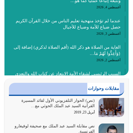
ونتبعه إتباعاً عملياً كما هو…
أغسطس 4, 2026
عندما لم تؤخذ منهجية تعليم الناس من خلال القرآن الكريم
حصل ضياع للأمة وضياع للأجيال
أغسطس 3, 2026
الغاية من الصلاة هو ذكر الله (أقم الصلاة لذكري) إضافة إلى
{وَأَعِدُّوا لَهُمْ مَا…
أغسطس 2, 2026
السبب الرئيسي لشقاء الأمة الابتعاد عن كتاب الله والتعدي
لحدود الله بالإضافات للدين
أغسطس 1, 2026
مقابلات وحوارات
أبرز أسباب الشقاء هو الإعراض عن ذكر الله وعن هدى الله
(نص) الحوار التلفزيوني الأول لقائد المسيرة
القرآنية السيد عبد الملك الحوثي مع…
المتمثل في القرآن الكريم
أبريل 23, 2019
يوليو 31, 2026
نص مقابلة السيد عبد الملك مع صحيفة لوفيغارو
أولياء الشيطان كلما كانوا أكثر ولاءً وطاعة للشيطان كلما كانوا
الفرنسية.
أكثر ضعفاً