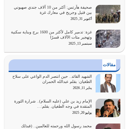
يوليو 25, 2026
صحيفة هآرتس: أكثر من 10 آلاف جندي صهيوني
بين قتيل وجريح في معارك غزة
الدين الذي شرعه الله لا يجوز أن يخضع لآرائنا وأهوائنا
أكتوبر 31, 2025
واجتهاداتنا لأننا سنختلف ونتفرق
يوليو 24, 2026
غزة: تدمير كامل لأكثر من 1600 برج وبناية سكنية
وتهجير مئات الآلاف قسرًا
سبتمبر 13, 2025
أي أمة تتفرق في الدين وتتفرق في كيانها معناه أنها أصبحت
أمة عاجزة عن النهوض…
يوليو 23, 2026
مقالات
يجب أن نعود جميعاً الى القرآن وعندنا أخطاء جميعاً لنعتصم
بحبل الله جميعاً وليس كل…
الشهيد القائد.. حين انتصر الدم الواعي على سلاح
الطغيان: بقلم عبدالله الحمران
يوليو 22, 2026
يناير 11, 2026
المُلك كله لله تعالى يؤتيه من يشاء وينزعه ممن يشاء ويعز من
يشاء ويذل من يشاء
الإمام زيد بن علي (عليه السلام).. شرارة الثورة
المتقدة في وجه الطغيان. بقلم:…
يوليو 21, 2026
يوليو 20, 2025
{إِنَّ الدِّينَ عِنْدَ اللَّهِ الْإسْلامُ} الدين الذي شرعه الله للناس في
محمد رسول الله ورحمته للعالمين.. (فبذلك
كل زمان…