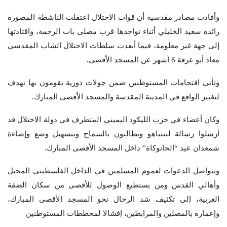
وأفادت مصادر مقدسية أن قوات الاحتلال اعتقلت الناشطة المصورة
رائدة سعيد الخليلي أثناء تواجدها قرب مصلى باب الرحمة، واقتادتها
إلى جهة غير معلومة، فيما أبعدت سلطات الاحتلال الشاب المقدسي
معاذ أبو عرفة 6 أشهر عن المسجد الأقصى.
وتأتي اقتحامات المستوطنين ضمن جولات دورية يقومون بها تهدف
لتغيير الواقع في المدينة المقدسة والمسجد الأقصى المبارك.
وكان أعضاء في حزب الليكود اليميني المتطرف في دولة الاحتلال قد
أرسلوا رسالة لنتنياهو ويطالبون بالسماح وبتسهيل وضع وإضاءة
شمعدان عيد “الحانوكاة” داخل المسجد الأقصى المبارك.
وتتواصل الدعوات لعموم المسلمين في الداخل الفلسطيني المحتل
وأهالي القدس ومن يستطيع الوصول للأقصى من سكان الضفة
الغربية، إلى تكثيف شد الرحال نحو المسجد الأقصى المبارك،
وإعماره بالمصلين والمرابطين، إفشالا لمخططات المستوطنين