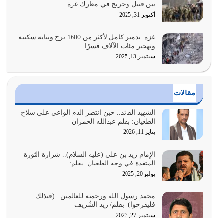
بين قتيل وجريح في معارك غزة
عندما يكون عدوك هو عدو الله معناه أن تكون نقاط الضعف
أكتوبر 31, 2025
فيه كثيرة وسينصرك الله عليه إذا…
يوليو 26, 2026
غزة: تدمير كامل لأكثر من 1600 برج وبناية سكنية
وتهجير مئات الآلاف قسرًا
سبتمبر 13, 2025
أراد الله لهذه الأمة ان تكون خير امة أخرجت للناس بالنهوض
بالأمر بالمعروف والنهي عن…
يوليو 25, 2026
مقالات
الدين الذي شرعه الله لا يجوز أن يخضع لآرائنا وأهوائنا
واجتهاداتنا لأننا سنختلف ونتفرق
الشهيد القائد.. حين انتصر الدم الواعي على سلاح
الطغيان: بقلم عبدالله الحمران
يوليو 24, 2026
يناير 11, 2026
أي أمة تتفرق في الدين وتتفرق في كيانها معناه أنها أصبحت
أمة عاجزة عن النهوض…
الإمام زيد بن علي (عليه السلام).. شرارة الثورة
المتقدة في وجه الطغيان. بقلم:…
يوليو 23, 2026
يوليو 20, 2025
يجب أن نعود جميعاً الى القرآن وعندنا أخطاء جميعاً لنعتصم
محمد رسول الله ورحمته للعالمين.. (فبذلك
بحبل الله جميعاً وليس كل…
فليفرحوا). بقلم/ زيد الشُريف
يوليو 22, 2026
سبتمبر 27, 2023