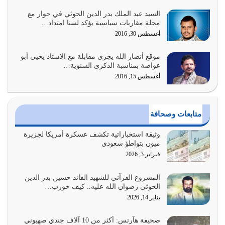
السيد عبد الملك بدر الدين الحوثي في حوار مع
أبرز أسباب الشقاء هو الإعراض عن ذكر الله وعن هدى الله
مجلة مقاربات سياسية يؤكد لسنا امتداد…
المتمثل في القرآن الكريم
أغسطس 30, 2016
يوليو 31, 2026
موقع أنصار الله يجري مقابلة مع الاستاذ يحيى أبو
أولياء الشيطان كلما كانوا أكثر ولاءً وطاعة للشيطان كلما كانوا
عواضة بمناسبة الذكرى السنوية…
أكثر ضعفاً
أغسطس 15, 2016
يوليو 30, 2026
وعد الله تعالى من يُقتل في سبيله بالحياة الأبدية والرزق
متابعات وصحافة
والاستبشار والنجاة والخلود في…
يوليو 29, 2026
وثيقة استخباراتية تكشف عسكرة أمريكا لجزيرة
ميون بتواطؤ سعودي
القرآن الكريم هو أهم مصدر لمعرفة رسول الله معرفة سيرته
فبراير 3, 2026
معرفة شخصيته معرفة عظمته
يوليو 28, 2026
المشروع القرآني للشهيد القائد حسين بدر الدين
الحوثي رضوان الله عليه.. كيف حورب…
هل نحن من الصالحين؟ قيِّم نفسك هنا اترك القرآن على أصله
يناير 14, 2026
وأعرض نفسك، وأعرض ما لديك على…
يوليو 27, 2026
صحيفة هآرتس: أكثر من 10 آلاف جندي صهيوني