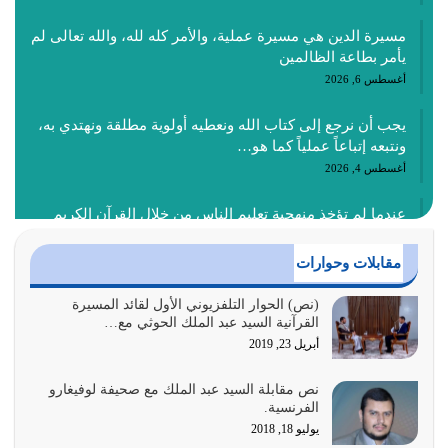
مسيرة الدين هي مسيرة عملية، والأمر كله لله، والله تعالى لم
يأمر بطاعة الظالمين
أغسطس 6, 2026
يجب أن نرجع إلى كتاب الله ونعطيه أولوية مطلقة ونهتدي به،
ونتبعه إتباعاً عملياً كما هو…
أغسطس 4, 2026
عندما لم تؤخذ منهجية تعليم الناس من خلال القرآن الكريم
حصل ضياع للأمة وضياع للأجيال
أغسطس 3, 2026
مقابلات وحوارات
الغاية من الصلاة هو ذكر الله (أقم الصلاة لذكري) إضافة إلى
(نص) الحوار التلفزيوني الأول لقائد المسيرة
القرآنية السيد عبد الملك الحوثي مع…
{وَأَعِدُّوا لَهُمْ مَا…
أبريل 23, 2019
أغسطس 2, 2026
نص مقابلة السيد عبد الملك مع صحيفة لوفيغارو
السبب الرئيسي لشقاء الأمة الابتعاد عن كتاب الله والتعدي
الفرنسية.
لحدود الله بالإضافات للدين
يوليو 18, 2018
أغسطس 1, 2026