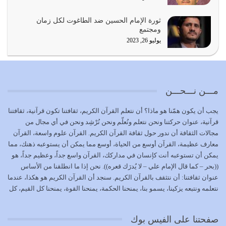
المُلك كله لله تعالى يؤتيه من يشاء وينزعه ممن يشاء ويعز من
ثورة الإمام الحسين ضد الطاغوت لكل زمان
يشاء ويذل من يشاء
ومجتمع
يوليو 21, 2026
يوليو 26, 2023
{إِنَّ الدِّينَ عِنْدَ اللَّهِ الْإسْلامُ} الدين الذي شرعه الله للناس في
كل زمان…
يوليو 19, 2026
مـــن نـــحـــن
الوظيفة عبارة عن مسؤولية يجب النهوض بها كما ينبغي لكي
يجب أن يكون همّنا هو ماذا؟ أن نتعلم القرآن الكريم، ثقافتنا تكون قرآنية، ثقافتنا
تتحقق الحقوق للجميع
قرآنية، عنوان حركتنا ونحن نتعلم ونُعلّم ونحن نُرْشِد ونحن في أي مجال من
يوليو 18, 2026
مجالات الثقافة أن ندور حول ثقافة القرآن الكريم. القرآن علوم واسعة، القرآن
معارف عظيمة، القرآن أوسع من الحياة، أوسع مما يمكن أن يستوعبه ذهنك، مما
بعض صفات المتقين {الصَّابِرِينَ وَالصَّادِقِينَ وَالْقَانِتِينَ
يمكن أن تستوعبه أنت كإنسان في مداركك، القرآن واسع جداً، وعظيم جداً، هو
وَالْمُنْفِقِينَ…
((بحر – كما قال الإمام علي – لا يُدرَك قعره)). نحن إذا ما انطلقنا من الأساس
يوليو 17, 2026
عنوان ثقافتنا: أن نتثقف بالقرآن الكريم. سنجد أن القرآن الكريم هو هكذا، عندما
نتعلمه ونتبعه يزكينا، يسمو بنا، يمنحنا الحكمة، يمنحنا القوة، يمنحنا كل القيم، كل
الاعتصام بحبل الله أمر إلهي للمؤمنين وهو بمثابة سبب بينهم
القيم التي لما ضاعت ضاعت الأمة بضياعها، كما هو حاصل الآن في وضع
وبين الله يترتب عليه النصر…
المسلمين، وفي وضع العرب بالذات. وشرف عظيم جداً لنا، ونتمنى أن نكون
يوليو 16, 2026
صفحتنا على الفيس بوك
بمستوى أن نثقف الآخرين بالقرآن الكريم، وأن نتثقف بثقافة القرآن الكريم