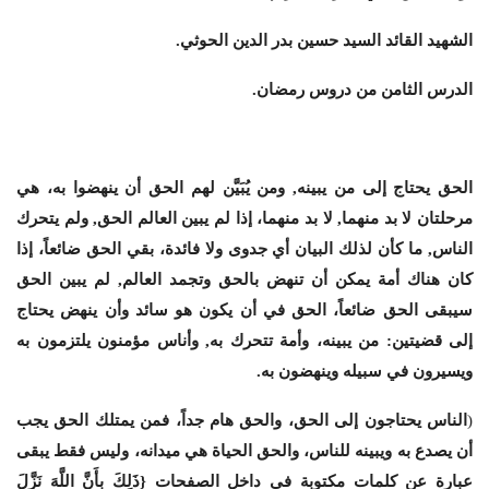
الشهيد القائد السيد حسين بدر الدين الحوثي
.
الدرس الثامن من دروس رمضان.
الحق يحتاج إلى من يبينه, ومن يُبَيَّن لهم الحق أن ينهضوا به، هي
مرحلتان لا بد منهما, لا بد منهما، إذا لم يبين العالم الحق, ولم يتحرك
الناس, ما كأن لذلك البيان أي جدوى ولا فائدة، بقي الحق ضائعاً، إذا
كان هناك أمة يمكن أن تنهض بالحق وتجمد العالم, لم يبين الحق
سيبقى الحق ضائعاً، الحق في أن يكون هو سائد وأن ينهض يحتاج
إلى قضيتين: من يبينه، وأمة تتحرك به, وأناس مؤمنون يلتزمون به
ويسيرون في سبيله وينهضون به.
(
الناس يحتاجون إلى الحق، والحق هام جداً، فمن يمتلك الحق يجب
أن يصدع به ويبينه للناس، والحق الحياة هي ميدانه، وليس فقط يبقى
عبارة عن كلمات مكتوبة في داخل الصفحات {ذَلِكَ بِأَنَّ اللَّهَ نَزَّلَ