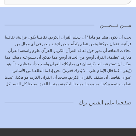
{إِنَّ الدِّينَ عِنْدَ اللَّهِ الْإسْلامُ} الدين الذي شرعه الله للناس في
كل زمان…
يوليو 19, 2026
مـــن نـــحـــن
الوظيفة عبارة عن مسؤولية يجب النهوض بها كما ينبغي لكي
يجب أن يكون همّنا هو ماذا؟ أن نتعلم القرآن الكريم، ثقافتنا تكون قرآنية، ثقافتنا
تتحقق الحقوق للجميع
قرآنية، عنوان حركتنا ونحن نتعلم ونُعلّم ونحن نُرْشِد ونحن في أي مجال من
يوليو 18, 2026
مجالات الثقافة أن ندور حول ثقافة القرآن الكريم. القرآن علوم واسعة، القرآن
معارف عظيمة، القرآن أوسع من الحياة، أوسع مما يمكن أن يستوعبه ذهنك، مما
بعض صفات المتقين {الصَّابِرِينَ وَالصَّادِقِينَ وَالْقَانِتِينَ
يمكن أن تستوعبه أنت كإنسان في مداركك، القرآن واسع جداً، وعظيم جداً، هو
وَالْمُنْفِقِينَ…
((بحر – كما قال الإمام علي – لا يُدرَك قعره)). نحن إذا ما انطلقنا من الأساس
يوليو 17, 2026
عنوان ثقافتنا: أن نتثقف بالقرآن الكريم. سنجد أن القرآن الكريم هو هكذا، عندما
نتعلمه ونتبعه يزكينا، يسمو بنا، يمنحنا الحكمة، يمنحنا القوة، يمنحنا كل القيم، كل
الاعتصام بحبل الله أمر إلهي للمؤمنين وهو بمثابة سبب بينهم
القيم التي لما ضاعت ضاعت الأمة بضياعها، كما هو حاصل الآن في وضع
وبين الله يترتب عليه النصر…
المسلمين، وفي وضع العرب بالذات. وشرف عظيم جداً لنا، ونتمنى أن نكون
يوليو 16, 2026
صفحتنا على الفيس بوك
بمستوى أن نثقف الآخرين بالقرآن الكريم، وأن نتثقف بثقافة القرآن الكريم
{ذَلِكَ فَضْلُ اللَّهِ يُؤْتِيهِ مَنْ يَشَاءُ وَاللَّهُ ذُو الْفَضْلِ الْعَظِيمِ} يؤتيه من يشاء، فنحن
نحاول أن نكون ممن يشاء الله أن يُؤتَوا هذا الفضل العظيم. لا تفكر إطلاقاً أن
العلم هو في أن تنتهي من رصّات من الكتب، ربما رصات من الكتب توجد في
نفسك جهلاً وضلالاً، لا تنفع. استعرض الآن المكاتب في الشوارع في المدن تجد