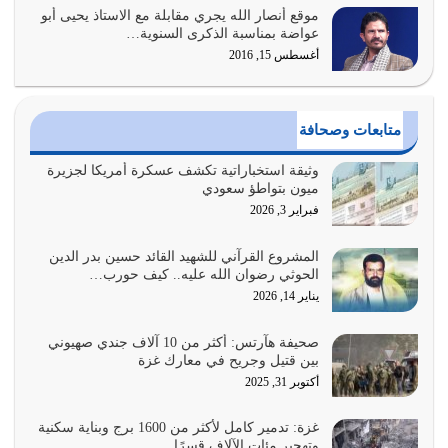
موقع أنصار الله يجري مقابلة مع الاستاذ يحيى أبو
أولياء الشيطان كلما كانوا أكثر ولاءً وطاعة للشيطان كلما كانوا
عواضة بمناسبة الذكرى السنوية…
أكثر ضعفاً
أغسطس 15, 2016
يوليو 30, 2026
وعد الله تعالى من يُقتل في سبيله بالحياة الأبدية والرزق
متابعات وصحافة
والاستبشار والنجاة والخلود في…
يوليو 29, 2026
وثيقة استخباراتية تكشف عسكرة أمريكا لجزيرة
ميون بتواطؤ سعودي
القرآن الكريم هو أهم مصدر لمعرفة رسول الله معرفة سيرته
فبراير 3, 2026
معرفة شخصيته معرفة عظمته
يوليو 28, 2026
المشروع القرآني للشهيد القائد حسين بدر الدين
الحوثي رضوان الله عليه.. كيف حورب…
هل نحن من الصالحين؟ قيِّم نفسك هنا اترك القرآن على أصله
يناير 14, 2026
وأعرض نفسك، وأعرض ما لديك على…
يوليو 27, 2026
صحيفة هآرتس: أكثر من 10 آلاف جندي صهيوني
بين قتيل وجريح في معارك غزة
عندما يكون عدوك هو عدو الله معناه أن تكون نقاط الضعف
أكتوبر 31, 2025
فيه كثيرة وسينصرك الله عليه إذا…
يوليو 26, 2026
غزة: تدمير كامل لأكثر من 1600 برج وبناية سكنية
وتهجير مئات الآلاف قسرًا