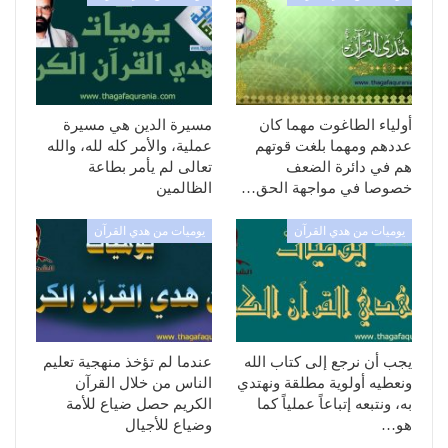
أولياء الطاغوت مهما كان
مسيرة الدين هي مسيرة
عددهم ومهما بلغت قوتهم
عملية، والأمر كله لله، والله
هم في دائرة الضعف
تعالى لم يأمر بطاعة
خصوصا في مواجهة الحق…
الظالمين
يوميات من هدي القرآن
يوميات من هدي القرآن
يجب أن نرجع إلى كتاب الله
عندما لم تؤخذ منهجية تعليم
ونعطيه أولوية مطلقة ونهتدي
الناس من خلال القرآن
به، ونتبعه إتباعاً عملياً كما
الكريم حصل ضياع للأمة
هو…
وضياع للأجيال