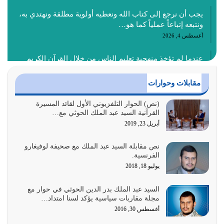
يجب أن نرجع إلى كتاب الله ونعطيه أولوية مطلقة ونهتدي به،
ونتبعه إتباعاً عملياً كما هو…
أغسطس 4, 2026
عندما لم تؤخذ منهجية تعليم الناس من خلال القرآن الكريم
حصل ضياع للأمة وضياع للأجيال
أغسطس 3, 2026
مقابلات وحوارات
الغاية من الصلاة هو ذكر الله (أقم الصلاة لذكري) إضافة إلى
(نص) الحوار التلفزيوني الأول لقائد المسيرة
القرآنية السيد عبد الملك الحوثي مع…
{وَأَعِدُّوا لَهُمْ مَا…
أبريل 23, 2019
أغسطس 2, 2026
نص مقابلة السيد عبد الملك مع صحيفة لوفيغارو
السبب الرئيسي لشقاء الأمة الابتعاد عن كتاب الله والتعدي
الفرنسية.
لحدود الله بالإضافات للدين
يوليو 18, 2018
أغسطس 1, 2026
السيد عبد الملك بدر الدين الحوثي في حوار مع
أبرز أسباب الشقاء هو الإعراض عن ذكر الله وعن هدى الله
مجلة مقاربات سياسية يؤكد لسنا امتداد…
المتمثل في القرآن الكريم
أغسطس 30, 2016
يوليو 31, 2026