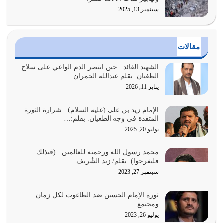
سبتمبر 13, 2025
أراد الله لهذه الأمة ان تكون خير امة أخرجت للناس بالنهوض
بالأمر بالمعروف والنهي عن…
يوليو 25, 2026
مقالات
الدين الذي شرعه الله لا يجوز أن يخضع لآرائنا وأهوائنا
واجتهاداتنا لأننا سنختلف ونتفرق
الشهيد القائد.. حين انتصر الدم الواعي على سلاح
الطغيان: بقلم عبدالله الحمران
يوليو 24, 2026
يناير 11, 2026
أي أمة تتفرق في الدين وتتفرق في كيانها معناه أنها أصبحت
أمة عاجزة عن النهوض…
الإمام زيد بن علي (عليه السلام).. شرارة الثورة
المتقدة في وجه الطغيان. بقلم:…
يوليو 23, 2026
يوليو 20, 2025
يجب أن نعود جميعاً الى القرآن وعندنا أخطاء جميعاً لنعتصم
محمد رسول الله ورحمته للعالمين.. (فبذلك
بحبل الله جميعاً وليس كل…
فليفرحوا). بقلم/ زيد الشُريف
يوليو 22, 2026
سبتمبر 27, 2023
المُلك كله لله تعالى يؤتيه من يشاء وينزعه ممن يشاء ويعز من
ثورة الإمام الحسين ضد الطاغوت لكل زمان
يشاء ويذل من يشاء
ومجتمع
يوليو 21, 2026
يوليو 26, 2023