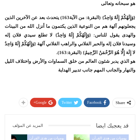
هو سبحانه وتعالى
{وَإِلَهُكُمْ إِلَهٌ وَاحِدٌ} (البقرة: من الآية163) يتحدث بعد عن الآخرين الذين
يجعلونهم آلهة هم من النوعية الذين يكتمون ما أنزل الله من البينات
والهدى يقول للناس: {وَإِلَهُكُمْ إِلَهٌ وَاحِدٌ} لا تطلع سيدي فلان إله
وسيدنا فلان إله والحبر الفلاني والراهب الفلاني آلهة {وَإِلَهُكُمْ إِلَهٌ وَاحِدٌ
لا إِلَهَ إِلَّا هُوَ الرَّحْمَنُ الرَّحِيمُ} (البقرة:163).
هو الذي يدبر شئون العالم من خلق السماوات والأرض واختلاف الليل
والنهار والجانب المهم جانب تدبير الهداية
Google+
Twitter
Facebook
Share
قد يعجبك ايضا
المزيد عن المؤلف
يوميات من هدي القرآن
يوميات من هدي القرآن