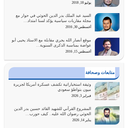
يوليو 18, 2018
يوليو 31, 2026
السيد عبد الملك بدر الدين الحوثي في حوار مع
أولياء الشيطان كلما كانوا أكثر ولاءً وطاعة للشيطان كلما كانوا
مجلة مقاربات سياسية يؤكد لسنا امتداد…
أكثر ضعفاً
أغسطس 30, 2016
يوليو 30, 2026
موقع أنصار الله يجري مقابلة مع الاستاذ يحيى أبو
وعد الله تعالى من يُقتل في سبيله بالحياة الأبدية والرزق
عواضة بمناسبة الذكرى السنوية…
والاستبشار والنجاة والخلود في…
أغسطس 15, 2016
يوليو 29, 2026
القرآن الكريم هو أهم مصدر لمعرفة رسول الله معرفة سيرته
متابعات وصحافة
معرفة شخصيته معرفة عظمته
يوليو 28, 2026
وثيقة استخباراتية تكشف عسكرة أمريكا لجزيرة
ميون بتواطؤ سعودي
هل نحن من الصالحين؟ قيِّم نفسك هنا اترك القرآن على أصله
فبراير 3, 2026
وأعرض نفسك، وأعرض ما لديك على…
يوليو 27, 2026
المشروع القرآني للشهيد القائد حسين بدر الدين
الحوثي رضوان الله عليه.. كيف حورب…
عندما يكون عدوك هو عدو الله معناه أن تكون نقاط الضعف
يناير 14, 2026
فيه كثيرة وسينصرك الله عليه إذا…