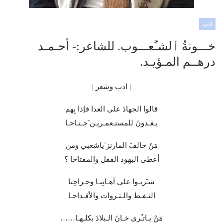
ادب
خـــونةُ ٱلشـُعـــوب. للشاعر:- أحـمـد
درهــم المـؤيـد.
| ادب وشعر |
قالوا الجهادَ على العدا فإذا بِهم
يـغـدونَ للمستـعمـريـن َجـنـاحـا
مَنْ حالفَ المارنز َياشعبي ومن
أعطى اليهود القفل والمفتاحا ؟
شـَربـوا على آهـاتِنـا وجـراحِنا
النـفـط والـثـروات والأقـداحـا
مَنْ يـاتـُرى خـانَ الـبلادَ بكلـهـا……