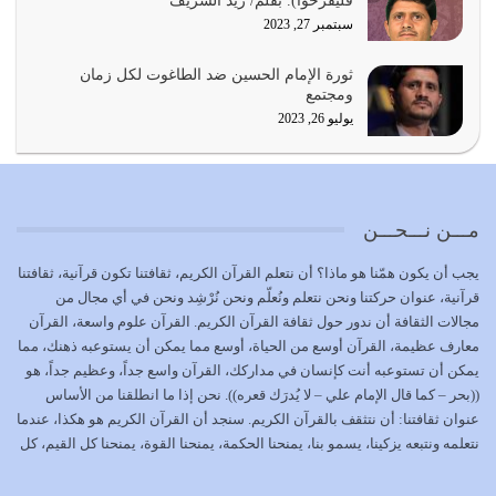
فليفرحوا). بقلم/ زيد الشُريف
يوليو 21, 2026
سبتمبر 27, 2023
{إِنَّ الدِّينَ عِنْدَ اللَّهِ الْإسْلامُ} الدين الذي شرعه الله للناس في
ثورة الإمام الحسين ضد الطاغوت لكل زمان
كل زمان…
ومجتمع
يوليو 19, 2026
يوليو 26, 2023
الوظيفة عبارة عن مسؤولية يجب النهوض بها كما ينبغي لكي
تتحقق الحقوق للجميع
يوليو 18, 2026
مـــن نـــحـــن
بعض صفات المتقين {الصَّابِرِينَ وَالصَّادِقِينَ وَالْقَانِتِينَ
يجب أن يكون همّنا هو ماذا؟ أن نتعلم القرآن الكريم، ثقافتنا تكون قرآنية، ثقافتنا
وَالْمُنْفِقِينَ…
قرآنية، عنوان حركتنا ونحن نتعلم ونُعلّم ونحن نُرْشِد ونحن في أي مجال من
يوليو 17, 2026
مجالات الثقافة أن ندور حول ثقافة القرآن الكريم. القرآن علوم واسعة، القرآن
معارف عظيمة، القرآن أوسع من الحياة، أوسع مما يمكن أن يستوعبه ذهنك، مما
الاعتصام بحبل الله أمر إلهي للمؤمنين وهو بمثابة سبب بينهم
يمكن أن تستوعبه أنت كإنسان في مداركك، القرآن واسع جداً، وعظيم جداً، هو
وبين الله يترتب عليه النصر…
((بحر – كما قال الإمام علي – لا يُدرَك قعره)). نحن إذا ما انطلقنا من الأساس
يوليو 16, 2026
عنوان ثقافتنا: أن نتثقف بالقرآن الكريم. سنجد أن القرآن الكريم هو هكذا، عندما
نتعلمه ونتبعه يزكينا، يسمو بنا، يمنحنا الحكمة، يمنحنا القوة، يمنحنا كل القيم، كل
إما أن نحاول أن نكون من أولياء الله فيتم على أيدينا ضرب
القيم التي لما ضاعت ضاعت الأمة بضياعها، كما هو حاصل الآن في وضع
أعدائه أو لا نكون فنُضرب من…
المسلمين، وفي وضع العرب بالذات. وشرف عظيم جداً لنا، ونتمنى أن نكون