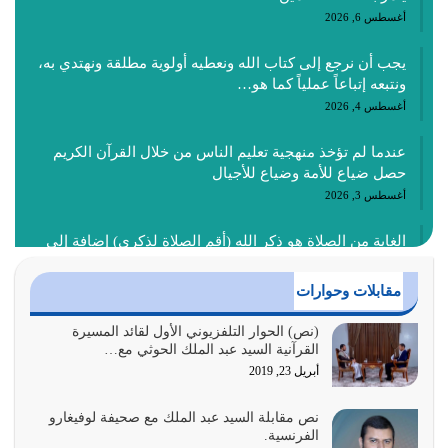
أغسطس 6, 2026
يجب أن نرجع إلى كتاب الله ونعطيه أولوية مطلقة ونهتدي به،
ونتبعه إتباعاً عملياً كما هو…
أغسطس 4, 2026
عندما لم تؤخذ منهجية تعليم الناس من خلال القرآن الكريم
حصل ضياع للأمة وضياع للأجيال
أغسطس 3, 2026
الغاية من الصلاة هو ذكر الله (أقم الصلاة لذكري) إضافة إلى
{وَأَعِدُّوا لَهُمْ مَا…
أغسطس 2, 2026
مقابلات وحوارات
السبب الرئيسي لشقاء الأمة الابتعاد عن كتاب الله والتعدي
(نص) الحوار التلفزيوني الأول لقائد المسيرة
القرآنية السيد عبد الملك الحوثي مع…
لحدود الله بالإضافات للدين
أبريل 23, 2019
أغسطس 1, 2026
نص مقابلة السيد عبد الملك مع صحيفة لوفيغارو
أبرز أسباب الشقاء هو الإعراض عن ذكر الله وعن هدى الله
الفرنسية.
المتمثل في القرآن الكريم