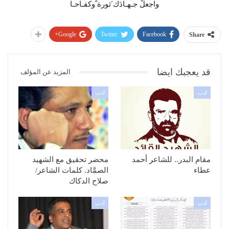
واجعلْ جـهـادَك َثورة ًوكفـاحـا
Google+
Twitter
Facebook
Share
قد يعجبك ايضا
المزيد عن المؤلف
ادب
ادب
مقام البدر.. للشاعر أحمد
محضر تحقيق مع الشهيد
عطاء
الصمَّاد. كلمات الشاعر/
صلاح الدكاك
ادب
ادب