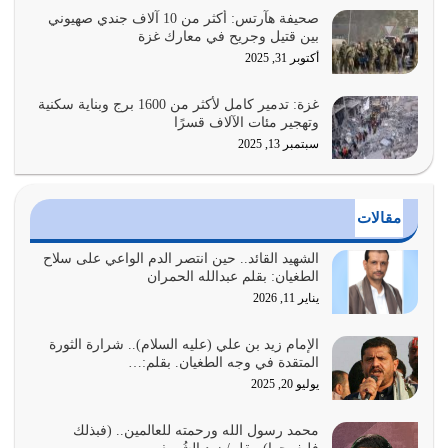
يوليو 26, 2026
صحيفة هآرتس: أكثر من 10 آلاف جندي صهيوني
بين قتيل وجريح في معارك غزة
أراد الله لهذه الأمة ان تكون خير امة أخرجت للناس بالنهوض
أكتوبر 31, 2025
بالأمر بالمعروف والنهي عن…
يوليو 25, 2026
غزة: تدمير كامل لأكثر من 1600 برج وبناية سكنية
وتهجير مئات الآلاف قسرًا
سبتمبر 13, 2025
الدين الذي شرعه الله لا يجوز أن يخضع لآرائنا وأهوائنا
واجتهاداتنا لأننا سنختلف ونتفرق
يوليو 24, 2026
مقالات
أي أمة تتفرق في الدين وتتفرق في كيانها معناه أنها أصبحت
أمة عاجزة عن النهوض…
الشهيد القائد.. حين انتصر الدم الواعي على سلاح
الطغيان: بقلم عبدالله الحمران
يوليو 23, 2026
يناير 11, 2026
يجب أن نعود جميعاً الى القرآن وعندنا أخطاء جميعاً لنعتصم
بحبل الله جميعاً وليس كل…
الإمام زيد بن علي (عليه السلام).. شرارة الثورة
المتقدة في وجه الطغيان. بقلم:…
يوليو 22, 2026
يوليو 20, 2025
المُلك كله لله تعالى يؤتيه من يشاء وينزعه ممن يشاء ويعز من
محمد رسول الله ورحمته للعالمين.. (فبذلك
يشاء ويذل من يشاء