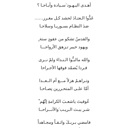
أهـدى اليـهـود َسـيادة وأبـاحـا ؟
عَدُّوا الـعتـادَ لحشد كـل مغـرر……
ضدَ النظـام بسـوريـا وسلاحـا
والقدسُ تشكو من عقودٍ ستة ٍ
ويهود خيبر تـزهق الأرواحـــا
والله مالبـُّوا الـنـداءَ ولمْ نــرى
فـردا يُضمّد فوقها الأجـراحا
وتـراهـمُ هزلاً مـــع أم الــعــدا
أمَّا علـى المتحـررين نِصـاحـا
عُوفيتَ ياشعـبَ الكرامةِ إنَّهُم ْ
شـر يبـث الـريـب َوالأتـــراحــا
فامضي بـربـكَ واثـقـاً ومجـاهداً