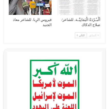
ألْبـُـرْدَةُ الْيَمَانِيَّــة. للشاعر/
فيروس الرِبا. للشاعر معاذ
صلاح الدكاك
الجنيد
السابق
التالي