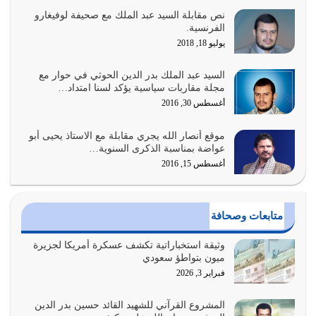
نص مقابلة السيد عبد الملك مع صحيفة لوفيغارو
أبرز أسباب الشقاء هو الإعراض عن ذكر الله وعن هدى الله
الفرنسية.
المتمثل في القرآن الكريم
يوليو 18, 2018
يوليو 31, 2026
السيد عبد الملك بدر الدين الحوثي في حوار مع
أولياء الشيطان كلما كانوا أكثر ولاءً وطاعة للشيطان كلما كانوا
مجلة مقاربات سياسية يؤكد لسنا امتداد…
أكثر ضعفاً
أغسطس 30, 2016
يوليو 30, 2026
موقع أنصار الله يجري مقابلة مع الاستاذ يحيى أبو
وعد الله تعالى من يُقتل في سبيله بالحياة الأبدية والرزق
عواضة بمناسبة الذكرى السنوية…
والاستبشار والنجاة والخلود في…
أغسطس 15, 2016
يوليو 29, 2026
القرآن الكريم هو أهم مصدر لمعرفة رسول الله معرفة سيرته
متابعات وصحافة
معرفة شخصيته معرفة عظمته
يوليو 28, 2026
وثيقة استخباراتية تكشف عسكرة أمريكا لجزيرة
ميون بتواطؤ سعودي
هل نحن من الصالحين؟ قيِّم نفسك هنا اترك القرآن على أصله
فبراير 3, 2026
وأعرض نفسك، وأعرض ما لديك على…
يوليو 27, 2026
المشروع القرآني للشهيد القائد حسين بدر الدين