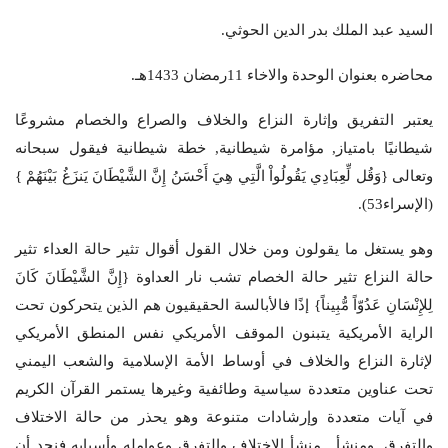
السيد عبد الملك بدر الدين الحوثي.
محاضره بعنوان الوحدة والاخاء 11رمضان 1433هـ.
يعتبر التفريق وإثارة النزاع والخلاف والصراع والخصام مشروعًا
شيطانيًا بامتياز, مؤامرة شيطانية, خطة شيطانية فيقول سبحانه
وتعالى {وَقُل لِّعِبَادِي يَقُولُواْ الَّتِي هِيَ أَحْسَنُ إِنَّ الشَّيْطَانَ يَنزَغُ بَيْنَهُمْ }
(الإسراء53).
وهو يستغل ما يقولون ومن خلال القول أقوال تثير حالة العداء تثير
حالة النزاع تثير حالة الخصام تشب نار العداوة {إِنَّ الشَّيْطَانَ كَانَ
لِلإِنْسَانِ عَدُوّاً مُّبِيناً} إذًا فالأبالسة الحقيقيون هم الذين يتحركون تحت
الراية الأمريكية يتبنون الموقف الأمريكي نفس المنطق الأمريكي
لإثارة النزاع والخلاف في أوساط الأمة الإسلامية والشعب اليمني
تحت عناوين متعددة سياسية وطائفية وغيرها يستمر القرآن الكريم
في آيات متعددة وإرشادات متنوعة وهو يحذر من حالة الاختلاف
والتفرق, ومنشأ , منشأ الاختلاف والتفرق وعوامله وأسبابه فنجد أن