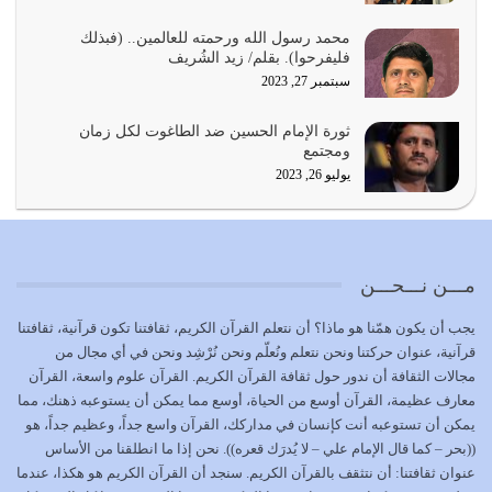
المُلك كله لله تعالى يؤتيه من يشاء وينزعه ممن يشاء ويعز من
محمد رسول الله ورحمته للعالمين.. (فبذلك
يشاء ويذل من يشاء
فليفرحوا). بقلم/ زيد الشُريف
يوليو 21, 2026
سبتمبر 27, 2023
{إِنَّ الدِّينَ عِنْدَ اللَّهِ الْإسْلامُ} الدين الذي شرعه الله للناس في
ثورة الإمام الحسين ضد الطاغوت لكل زمان
كل زمان…
ومجتمع
يوليو 19, 2026
يوليو 26, 2023
الوظيفة عبارة عن مسؤولية يجب النهوض بها كما ينبغي لكي
تتحقق الحقوق للجميع
يوليو 18, 2026
مـــن نـــحـــن
بعض صفات المتقين {الصَّابِرِينَ وَالصَّادِقِينَ وَالْقَانِتِينَ
يجب أن يكون همّنا هو ماذا؟ أن نتعلم القرآن الكريم، ثقافتنا تكون قرآنية، ثقافتنا
وَالْمُنْفِقِينَ…
قرآنية، عنوان حركتنا ونحن نتعلم ونُعلّم ونحن نُرْشِد ونحن في أي مجال من
يوليو 17, 2026
مجالات الثقافة أن ندور حول ثقافة القرآن الكريم. القرآن علوم واسعة، القرآن
معارف عظيمة، القرآن أوسع من الحياة، أوسع مما يمكن أن يستوعبه ذهنك، مما
الاعتصام بحبل الله أمر إلهي للمؤمنين وهو بمثابة سبب بينهم
يمكن أن تستوعبه أنت كإنسان في مداركك، القرآن واسع جداً، وعظيم جداً، هو
وبين الله يترتب عليه النصر…
((بحر – كما قال الإمام علي – لا يُدرَك قعره)). نحن إذا ما انطلقنا من الأساس
يوليو 16, 2026
عنوان ثقافتنا: أن نتثقف بالقرآن الكريم. سنجد أن القرآن الكريم هو هكذا، عندما