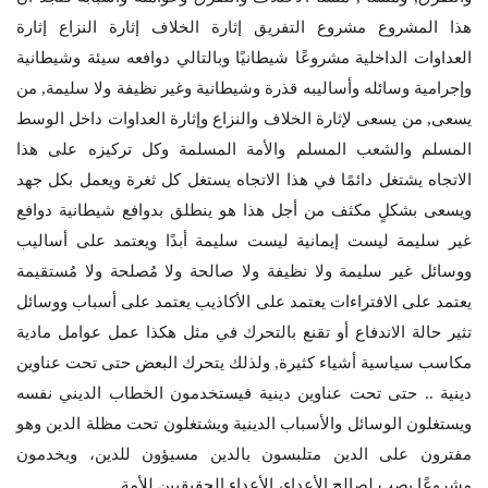
هذا المشروع مشروع التفريق إثارة الخلاف إثارة النزاع إثارة
العداوات الداخلية مشروعًا شيطانيًا وبالتالي دوافعه سيئة وشيطانية
وإجرامية وسائله وأساليبه قذرة وشيطانية وغير نظيفة ولا سليمة, من
يسعى, من يسعى لإثارة الخلاف والنزاع وإثارة العداوات داخل الوسط
المسلم والشعب المسلم والأمة المسلمة وكل تركيزه على هذا
الاتجاه يشتغل دائمًا في هذا الاتجاه يستغل كل ثغرة ويعمل بكل جهد
ويسعى بشكلٍ مكثف من أجل هذا هو ينطلق بدوافع شيطانية دوافع
غير سليمة ليست إيمانية ليست سليمة أبدًا ويعتمد على أساليب
ووسائل غير سليمة ولا نظيفة ولا صالحة ولا مُصلحة ولا مُستقيمة
يعتمد على الافتراءات يعتمد على الأكاذيب يعتمد على أسباب ووسائل
تثير حالة الاندفاع أو تقنع بالتحرك في مثل هكذا عمل عوامل مادية
مكاسب سياسية أشياء كثيرة, ولذلك يتحرك البعض حتى تحت عناوين
دينية .. حتى تحت عناوين دينية فيستخدمون الخطاب الديني نفسه
ويستغلون الوسائل والأسباب الدينية ويشتغلون تحت مظلة الدين وهو
مفترون على الدين متلبسون بالدين مسيؤون للدين، ويخدمون
مشروعًا يصب لصالح الأعداء، الأعداء الحقيقيين للأمة,