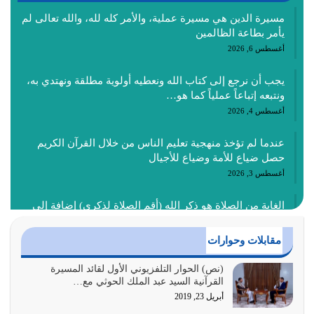
مسيرة الدين هي مسيرة عملية، والأمر كله لله، والله تعالى لم
يأمر بطاعة الظالمين
أغسطس 6, 2026
يجب أن نرجع إلى كتاب الله ونعطيه أولوية مطلقة ونهتدي به،
ونتبعه إتباعاً عملياً كما هو…
أغسطس 4, 2026
عندما لم تؤخذ منهجية تعليم الناس من خلال القرآن الكريم
حصل ضياع للأمة وضياع للأجيال
أغسطس 3, 2026
الغاية من الصلاة هو ذكر الله (أقم الصلاة لذكري) إضافة إلى
{وَأَعِدُّوا لَهُمْ مَا…
أغسطس 2, 2026
مقابلات وحوارات
السبب الرئيسي لشقاء الأمة الابتعاد عن كتاب الله والتعدي
(نص) الحوار التلفزيوني الأول لقائد المسيرة
القرآنية السيد عبد الملك الحوثي مع…
لحدود الله بالإضافات للدين
أبريل 23, 2019
أغسطس 1, 2026