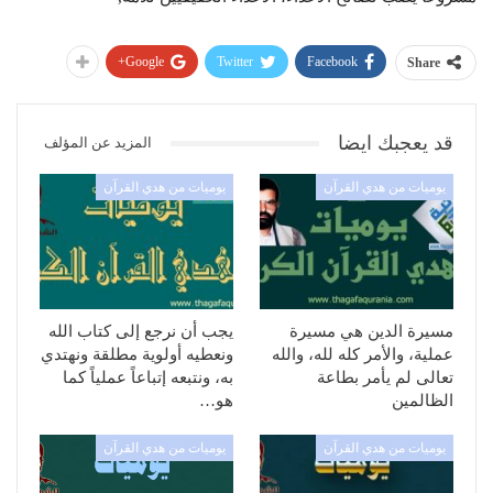
Google+
Twitter
Facebook
Share
قد يعجبك ايضا
المزيد عن المؤلف
يوميات من هدي القرآن
يوميات من هدي القرآن
مسيرة الدين هي مسيرة
يجب أن نرجع إلى كتاب الله
عملية، والأمر كله لله، والله
ونعطيه أولوية مطلقة ونهتدي
تعالى لم يأمر بطاعة
به، ونتبعه إتباعاً عملياً كما
الظالمين
هو…
يوميات من هدي القرآن
يوميات من هدي القرآن