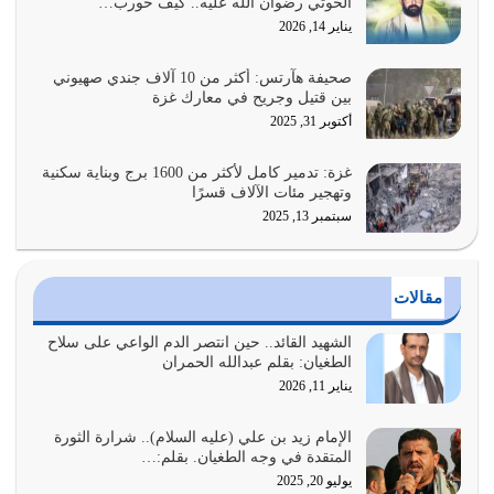
الحوثي رضوان الله عليه.. كيف حورب…
عندما يكون عدوك هو عدو الله معناه أن تكون نقاط الضعف
يناير 14, 2026
فيه كثيرة وسينصرك الله عليه إذا…
يوليو 26, 2026
صحيفة هآرتس: أكثر من 10 آلاف جندي صهيوني
بين قتيل وجريح في معارك غزة
أراد الله لهذه الأمة ان تكون خير امة أخرجت للناس بالنهوض
أكتوبر 31, 2025
بالأمر بالمعروف والنهي عن…
يوليو 25, 2026
غزة: تدمير كامل لأكثر من 1600 برج وبناية سكنية
وتهجير مئات الآلاف قسرًا
سبتمبر 13, 2025
الدين الذي شرعه الله لا يجوز أن يخضع لآرائنا وأهوائنا
واجتهاداتنا لأننا سنختلف ونتفرق
يوليو 24, 2026
مقالات
أي أمة تتفرق في الدين وتتفرق في كيانها معناه أنها أصبحت
أمة عاجزة عن النهوض…
الشهيد القائد.. حين انتصر الدم الواعي على سلاح
الطغيان: بقلم عبدالله الحمران
يوليو 23, 2026
يناير 11, 2026
يجب أن نعود جميعاً الى القرآن وعندنا أخطاء جميعاً لنعتصم
بحبل الله جميعاً وليس كل…
الإمام زيد بن علي (عليه السلام).. شرارة الثورة
المتقدة في وجه الطغيان. بقلم:…
يوليو 22, 2026
يوليو 20, 2025